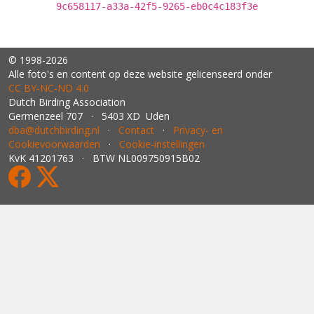
9c658117-a33a-42f5-9265-eb0c4c183f3e
© 1998-2026
Alle foto's en content op deze website gelicenseerd onder
CC BY‑NC‑ND 4.0
Dutch Birding Association
Germenzeel 707 · 5403 XD Uden
dba@dutchbirding.nl
·
Contact
·
Privacy- en
Cookievoorwaarden
·
Cookie-instellingen
KvK 41201763 · BTW NL009750915B02