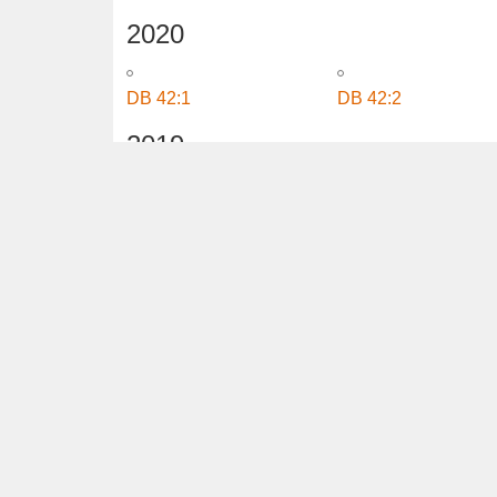
2022
DB 44:1
DB 44:2
2021
DB 43:1
DB 43:2
2020
DB 42:1
DB 42:2
2019
DB 41:1
DB 41:2
2018