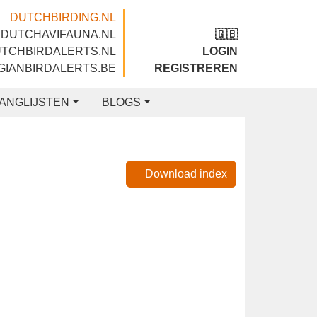
DUTCHBIRDING.NL
DUTCHAVIFAUNA.NL
🇬🇧
DUTCHBIRDALERTS.NL
LOGIN
BELGIANBIRDALERTS.BE
REGISTREREN
LIJSTEN
BLOGS
Download index