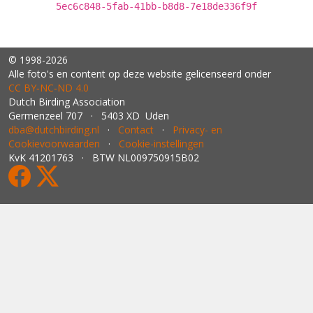
5ec6c848-5fab-41bb-b8d8-7e18de336f9f
© 1998-2026
Alle foto's en content op deze website gelicenseerd onder
CC BY‑NC‑ND 4.0
Dutch Birding Association
Germenzeel 707 · 5403 XD Uden
dba@dutchbirding.nl
·
Contact
·
Privacy- en
Cookievoorwaarden
·
Cookie-instellingen
KvK 41201763 · BTW NL009750915B02