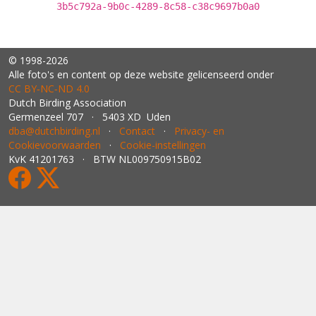
3b5c792a-9b0c-4289-8c58-c38c9697b0a0
© 1998-2026
Alle foto's en content op deze website gelicenseerd onder
CC BY‑NC‑ND 4.0
Dutch Birding Association
Germenzeel 707 · 5403 XD Uden
dba@dutchbirding.nl
·
Contact
·
Privacy- en
Cookievoorwaarden
·
Cookie-instellingen
KvK 41201763 · BTW NL009750915B02