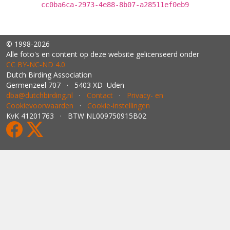
cc0ba6ca-2973-4e88-8b07-a28511ef0eb9
© 1998-2026
Alle foto's en content op deze website gelicenseerd onder
CC BY‑NC‑ND 4.0
Dutch Birding Association
Germenzeel 707 · 5403 XD Uden
dba@dutchbirding.nl
·
Contact
·
Privacy- en
Cookievoorwaarden
·
Cookie-instellingen
KvK 41201763 · BTW NL009750915B02