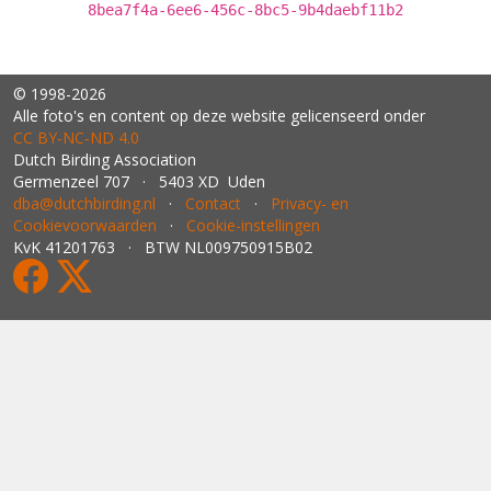
8bea7f4a-6ee6-456c-8bc5-9b4daebf11b2
© 1998-2026
Alle foto's en content op deze website gelicenseerd onder
CC BY‑NC‑ND 4.0
Dutch Birding Association
Germenzeel 707 · 5403 XD Uden
dba@dutchbirding.nl
·
Contact
·
Privacy- en
Cookievoorwaarden
·
Cookie-instellingen
KvK 41201763 · BTW NL009750915B02