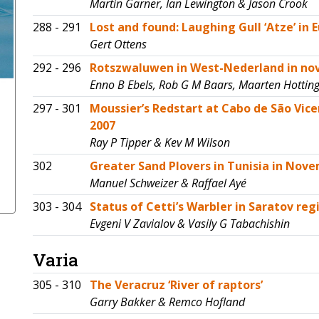
Martin Garner, Ian Lewington & Jason Crook
288 - 291
Lost and found: Laughing Gull ‘Atze’ in 
Gert Ottens
292 - 296
Rotszwaluwen in West-Nederland in no
Enno B Ebels, Rob G M Baars, Maarten Hotti
297 - 301
Moussier’s Redstart at Cabo de São Vic
2007
Ray P Tipper & Kev M Wilson
302
Greater Sand Plovers in Tunisia in No
Manuel Schweizer & Raffael Ayé
303 - 304
Status of Cetti’s Warbler in Saratov reg
Evgeni V Zavialov & Vasily G Tabachishin
Varia
305 - 310
The Veracruz ‘River of raptors’
Garry Bakker & Remco Hofland