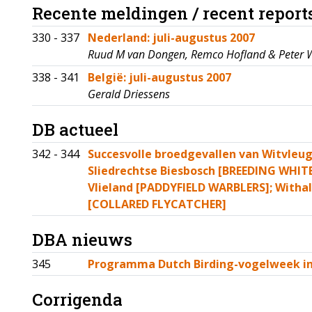
Recente meldingen / recent report
330 - 337
Nederland: juli-augustus 2007
Ruud M van Dongen, Remco Hofland & Peter
338 - 341
België: juli-augustus 2007
Gerald Driessens
DB actueel
342 - 344
Succesvolle broedgevallen van Witvleu
Sliedrechtse Biesbosch [BREEDING WHIT
Vlieland [PADDYFIELD WARBLERS]; Witha
[COLLARED FLYCATCHER]
DBA nieuws
345
Programma Dutch Birding-vogelweek in
Corrigenda