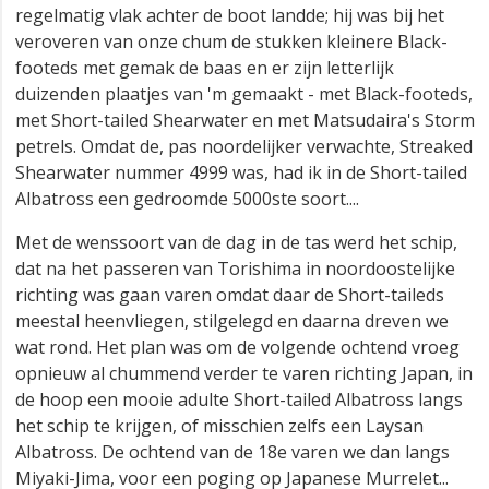
regelmatig vlak achter de boot landde; hij was bij het
veroveren van onze chum de stukken kleinere Black-
footeds met gemak de baas en er zijn letterlijk
duizenden plaatjes van 'm gemaakt - met Black-footeds,
met Short-tailed Shearwater en met Matsudaira's Storm
petrels. Omdat de, pas noordelijker verwachte, Streaked
Shearwater nummer 4999 was, had ik in de Short-tailed
Albatross een gedroomde 5000ste soort....
Met de wenssoort van de dag in de tas werd het schip,
dat na het passeren van Torishima in noordoostelijke
richting was gaan varen omdat daar de Short-taileds
meestal heenvliegen, stilgelegd en daarna dreven we
wat rond. Het plan was om de volgende ochtend vroeg
opnieuw al chummend verder te varen richting Japan, in
de hoop een mooie adulte Short-tailed Albatross langs
het schip te krijgen, of misschien zelfs een Laysan
Albatross. De ochtend van de 18e varen we dan langs
Miyaki-Jima, voor een poging op Japanese Murrelet...