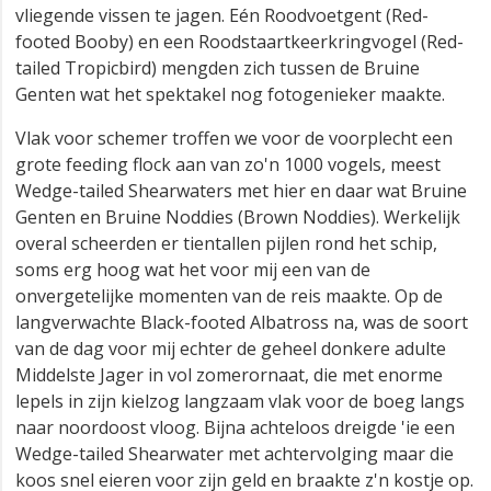
vliegende vissen te jagen. Eén Roodvoetgent (Red-
footed Booby) en een Roodstaartkeerkringvogel (Red-
tailed Tropicbird) mengden zich tussen de Bruine
Genten wat het spektakel nog fotogenieker maakte.
Vlak voor schemer troffen we voor de voorplecht een
grote feeding flock aan van zo'n 1000 vogels, meest
Wedge-tailed Shearwaters met hier en daar wat Bruine
Genten en Bruine Noddies (Brown Noddies). Werkelijk
overal scheerden er tientallen pijlen rond het schip,
soms erg hoog wat het voor mij een van de
onvergetelijke momenten van de reis maakte. Op de
langverwachte Black-footed Albatross na, was de soort
van de dag voor mij echter de geheel donkere adulte
Middelste Jager in vol zomerornaat, die met enorme
lepels in zijn kielzog langzaam vlak voor de boeg langs
naar noordoost vloog. Bijna achteloos dreigde 'ie een
Wedge-tailed Shearwater met achtervolging maar die
koos snel eieren voor zijn geld en braakte z'n kostje op.