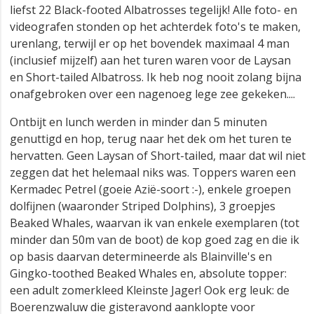
liefst 22 Black-footed Albatrosses tegelijk! Alle foto- en
videografen stonden op het achterdek foto's te maken,
urenlang, terwijl er op het bovendek maximaal 4 man
(inclusief mijzelf) aan het turen waren voor de Laysan
en Short-tailed Albatross. Ik heb nog nooit zolang bijna
onafgebroken over een nagenoeg lege zee gekeken....
Ontbijt en lunch werden in minder dan 5 minuten
genuttigd en hop, terug naar het dek om het turen te
hervatten. Geen Laysan of Short-tailed, maar dat wil niet
zeggen dat het helemaal niks was. Toppers waren een
Kermadec Petrel (goeie Azië-soort :-), enkele groepen
dolfijnen (waaronder Striped Dolphins), 3 groepjes
Beaked Whales, waarvan ik van enkele exemplaren (tot
minder dan 50m van de boot) de kop goed zag en die ik
op basis daarvan determineerde als Blainville's en
Gingko-toothed Beaked Whales en, absolute topper:
een adult zomerkleed Kleinste Jager! Ook erg leuk: de
Boerenzwaluw die gisteravond aanklopte voor