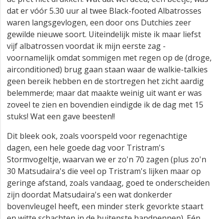
dat er vóór 5.30 uur al twee Black-footed Albatrosses
waren langsgevlogen, een door ons Dutchies zeer
gewilde nieuwe soort. Uiteindelijk miste ik maar liefst
vijf albatrossen voordat ik mijn eerste zag -
voornamelijk omdat sommigen met regen op de (droge,
airconditioned) brug gaan staan waar de walkie-talkies
geen bereik hebben en de stortregen het zicht aardig
belemmerde; maar dat maakte weinig uit want er was
zoveel te zien en bovendien eindigde ik de dag met 15
stuks! Wat een gave beesten!!
Dit bleek ook, zoals voorspeld voor regenachtige
dagen, een hele goede dag voor Tristram's
Stormvogeltje, waarvan we er zo'n 70 zagen (plus zo'n
30 Matsudaira's die veel op Tristram's lijken maar op
geringe afstand, zoals vandaag, goed te onderscheiden
zijn doordat Matsudaira's een wat donkerder
bovenvleugel heeft, een minder sterk gevorkte staart
en witte schachten in de buitenste handpennen). Eén