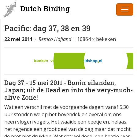
Dutch Birding
Pacific: dag 37, 38 en 39
22 mei 2011
·
Remco Hofland
· 10864 × bekeken
Dag 37 - 15 mei 2011 - Bonin eilanden,
Japan; uit de Dead en into the very-much-
alive Zone!
Wat een verschil met de voorgaande dagen: vanaf 5.30
uur stonden we op het bovendek en overal om ons
heen vlogen vogels. Het waaide een beetje en, helaas,
het regende een groot deel van de dag maar dat mocht
de pret niet drukken. Wat dat wel deed, een beetje, was