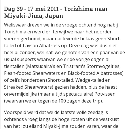
Dag 39 - 17 mei 2011 - Torishima naar
Miyaki-Jima, Japan
Weliswaar dreven we in de vroege ochtend nog nabij
Torishima en werd er, terwijl we naar het noorden
voeren gechumd, maar dat leverde helaas geen Short-
tailed of Laysan Albatross op. Deze dag was dus niet
heel bijzonder, wel nat; we genoten van een paar van de
usual suspects waarvan we er de vorige dagen al
tientallen (Matsudaira's en Tristram's Stormvogeltjes,
Flesh-footed Shearwaters en Black-footed Albatrosses)
of zelfs honderden (Short-tailed, Wedge-tailed en
Streaked Shearwaters) gezien hadden, plus de haast
onvermijdelijke (maar altijd spectaculaire) Potvissen
(waarvan we er tegen de 100 zagen deze trip).
Voorspeld werd dat we de laatste volle zeedag 's
ochtends vroeg langs de hoge rotsen uit de westkust
van het Izu eiland Miyaki-Jima zouden varen, waar de