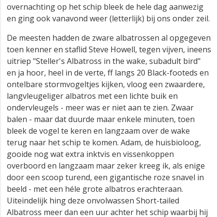
overnachting op het schip bleek de hele dag aanwezig
en ging ook vanavond weer (letterlijk) bij ons onder zeil.
De meesten hadden de zware albatrossen al opgegeven
toen kenner en staflid Steve Howell, tegen vijven, ineens
uitriep "Steller's Albatross in the wake, subadult bird"
en ja hoor, heel in de verte, ff langs 20 Black-footeds en
ontelbare stormvogeltjes kijken, vloog een zwaardere,
langvleugeliger albatros met een lichte buik en
ondervleugels - meer was er niet aan te zien. Zwaar
balen - maar dat duurde maar enkele minuten, toen
bleek de vogel te keren en langzaam over de wake
terug naar het schip te komen. Adam, de huisbioloog,
gooide nog wat extra inktvis en vissenkoppen
overboord en langzaam maar zeker kreeg ik, als enige
door een scoop turend, een gigantische roze snavel in
beeld - met een héle grote albatros erachteraan.
Uiteindelijk hing deze onvolwassen Short-tailed
Albatross meer dan een uur achter het schip waarbij hij