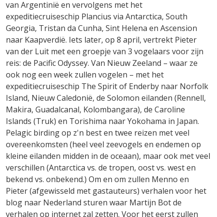
van Argentinië en vervolgens met het
expeditiecruiseschip Plancius via Antarctica, South
Georgia, Tristan da Cunha, Sint Helena en Ascension
naar Kaapverdië. Iets later, op 8 april, vertrekt Pieter
van der Luit met een groepje van 3 vogelaars voor zijn
reis: de Pacific Odyssey. Van Nieuw Zeeland – waar ze
ook nog een week zullen vogelen – met het
expeditiecruiseschip The Spirit of Enderby naar Norfolk
Island, Nieuw Caledonië, de Solomon eilanden (Rennell,
Makira, Guadalcanal, Kolombangara), de Caroline
Islands (Truk) en Torishima naar Yokohama in Japan.
Pelagic birding op z'n best en twee reizen met veel
overeenkomsten (heel veel zeevogels en endemen op
kleine eilanden midden in de oceaan), maar ook met veel
verschillen (Antarctica vs. de tropen, oost vs. west en
bekend vs. onbekend.) Om en om zullen Menno en
Pieter (afgewisseld met gastauteurs) verhalen voor het
blog naar Nederland sturen waar Martijn Bot de
verhalen op internet zal zetten. Voor het eerst zullen