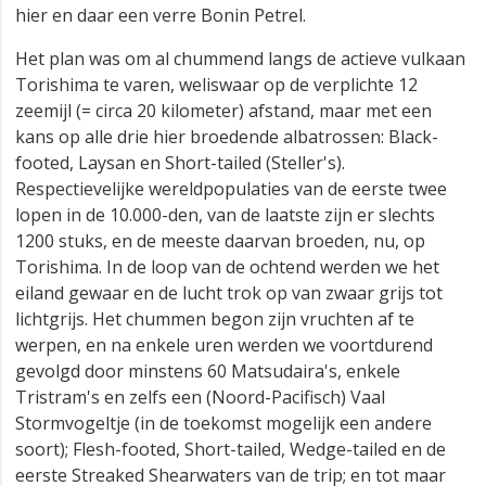
hier en daar een verre Bonin Petrel.
Het plan was om al chummend langs de actieve vulkaan
Torishima te varen, weliswaar op de verplichte 12
zeemijl (= circa 20 kilometer) afstand, maar met een
kans op alle drie hier broedende albatrossen: Black-
footed, Laysan en Short-tailed (Steller's).
Respectievelijke wereldpopulaties van de eerste twee
lopen in de 10.000-den, van de laatste zijn er slechts
1200 stuks, en de meeste daarvan broeden, nu, op
Torishima. In de loop van de ochtend werden we het
eiland gewaar en de lucht trok op van zwaar grijs tot
lichtgrijs. Het chummen begon zijn vruchten af te
werpen, en na enkele uren werden we voortdurend
gevolgd door minstens 60 Matsudaira's, enkele
Tristram's en zelfs een (Noord-Pacifisch) Vaal
Stormvogeltje (in de toekomst mogelijk een andere
soort); Flesh-footed, Short-tailed, Wedge-tailed en de
eerste Streaked Shearwaters van de trip; en tot maar