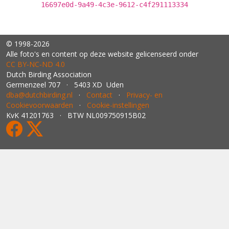
16697e0d-9a49-4c3e-9612-c4f291113334
© 1998-2026
Alle foto's en content op deze website gelicenseerd onder
CC BY‑NC‑ND 4.0
Dutch Birding Association
Germenzeel 707 · 5403 XD Uden
dba@dutchbirding.nl
·
Contact
·
Privacy- en
Cookievoorwaarden
·
Cookie-instellingen
KvK 41201763 · BTW NL009750915B02