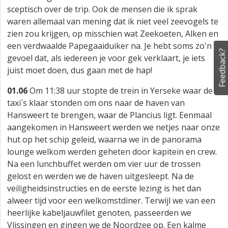
Zeekoeten
In mei 2010 heb ik voor
Inezia Tours
de overtocht met
de Plancius van Hansweert (Zeeland) naar Oban in
Feedback?
Schotland gemaakt. In eerste instantie was ik wat
sceptisch over de trip. Ook de mensen die ik sprak
waren allemaal van mening dat ik niet veel zeevogels te
zien zou krijgen, op misschien wat Zeekoeten, Alken en
een verdwaalde Papegaaiduiker na. Je hebt soms zo'n
gevoel dat, als iedereen je voor gek verklaart, je iets
juist moet doen, dus gaan met de hap!
01.06
Om 11:38 uur stopte de trein in Yerseke waar de
taxi´s klaar stonden om ons naar de haven van
Hansweert te brengen, waar de Plancius ligt. Eenmaal
aangekomen in Hansweert werden we netjes naar onze
hut op het schip geleid, waarna we in de panorama
lounge welkom werden geheten door kapitein en crew.