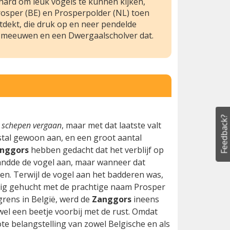
hard om leuk vogels te kunnen kijken,
rosper (BE) en Prosperpolder (NL) toen
tdekt, die druk op en neer pendelde
e meeuwen en een Dwergaalscholver dat.
Feedback?
 schepen vergaan
, maar met dat laatste valt
al gewoon aan, en een groot aantal
nggors
hebben gedacht dat het verblijf op
landde de vogel aan, maar wanneer dat
ven. Terwijl de vogel aan het badderen was,
ustig gehucht met de prachtige naam Prosper
 grens in België, werd de
Zanggors
ineens
el een beetje voorbij met de rust. Omdat
ote belangstelling van zowel Belgische en als