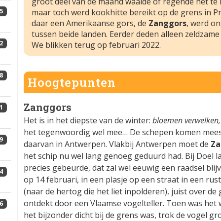
groot deel van de maand waaide of regende het te 
5
maar toch werd kookhitte bereikt op de grens in P
daar een Amerikaanse gors, de
Zanggors
, werd on
tussen beide landen. Eerder deden alleen zeldzam
2
We blikken terug op februari 2022.
8
Hoogtepunten
Zanggors
1
Het is in het diepste van de winter:
bloemen verwelken,
het tegenwoordig wel mee… De schepen komen meest
9
daarvan in Antwerpen. Vlakbij Antwerpen moet de
Za
het schip nu wel lang genoeg geduurd had. Bij Doel 
precies gebeurde, dat zal wel eeuwig een raadsel blij
4
op 14 februari, in een plasje op een straat in een r
(naar de hertog die het liet inpolderen), juist over de
ontdekt door een Vlaamse vogelteller. Toen was het w
6
het bijzonder dicht bij de grens was, trok de vogel gr