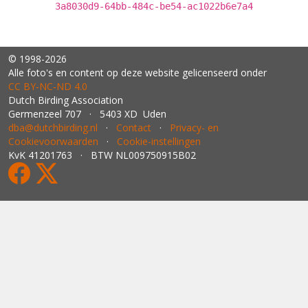
3a8030d9-64bb-484c-be54-ac1022b6e7a4
© 1998-2026
Alle foto's en content op deze website gelicenseerd onder
CC BY‑NC‑ND 4.0
Dutch Birding Association
Germenzeel 707 · 5403 XD Uden
dba@dutchbirding.nl
·
Contact
·
Privacy- en
Cookievoorwaarden
·
Cookie-instellingen
KvK 41201763 · BTW NL009750915B02