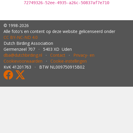
72749326-52ee-4935-a26c-50837af7e710
© 1998-2026
Alle foto's en content op deze website gelicenseerd onder
CC BY‑NC‑ND 4.0
Dutch Birding Association
Germenzeel 707 · 5403 XD Uden
dba@dutchbirding.nl
·
Contact
·
Privacy- en
Cookievoorwaarden
·
Cookie-instellingen
KvK 41201763 · BTW NL009750915B02