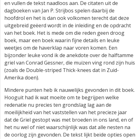
en vullen de tekst naadloos aan. De citaten uit de
dagboeken van Jan P. Strijbos spelen daarbij de
hoofdrol en het is dan ook volkomen terecht dat deze
uitgebreid geëerd wordt in de inleiding en de opdracht
van het boek. Het is mede om die reden geen droog
boek, maar een boek waarin fijne details en leuke
weetjes om de haverklap naar voren komen. Een
bijzonder leuke vond ik de anekdote over de halftamme
griel van Conrad Gessner, die muizen ving rond zijn huis
(zoals de Double-striped Thick-knees dat in Zuid-
Amerika doen).
Mindere punten heb ik nauwelijks gevonden in dit boek.
Hooguit had ik wat moeite om te begrijpen welke
redenatie nu precies ten grondslag lag aan de
moeilijkheid van het vaststellen van het precieze jaar
dat de Griel gestopt was met broeden in ons land, en of
het nu wel of niet waarschijnlijk was dat alle nesten na
de oorlog zijn gevonden. De tekst lijkt beide opties open