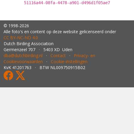
51116a44-08fa-4478-a901-d496d1f05ae7
© 1998-2026
Alle foto's en content op deze website gelicenseerd onder
CC BY‑NC‑ND 4.0
Dutch Birding Association
Germenzeel 707 · 5403 XD Uden
dba@dutchbirding.nl
·
Contact
·
Privacy- en
Cookievoorwaarden
·
Cookie-instellingen
KvK 41201763 · BTW NL009750915B02