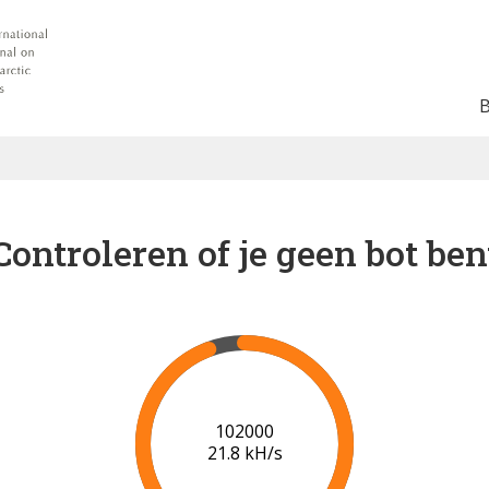
Controleren of je geen bot ben
103000
19.0 kH/s