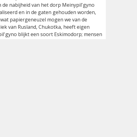
n de nabijheid van het dorp Meinypil'gyno
kaliseerd en in de gaten gehouden worden,
a wat papiergeneuzel mogen we van de
iek van Rusland, Chukotka, heeft eigen
il'gyno blijkt een soort Eskimodorp; mensen
 licht gunnen, overdag al dronken mannen
ven op palen zodat je ook in de ruime helft
r open kan doen. Wordt het dan eindelijk
elsius, dan eisen de muskieten doorlopend
 bijdrage aan het ecosysteem hier hoor,
het Russische anti-muskieten goedje werkt
de kamer, anders ga je alsnog kapot). Nee,
hts een dagje Lepelbekjes kijken.
r enkele eieren per nest in een vroeg
broeikas. Die kas staat ook op de toendra om
en. De broedende Lepelbekjes compenseren de
 negatief effect op het natuurlijke proces
ens bijzonder laag bij het Lepelbekje; slechts