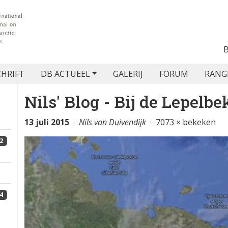
CHRIFT
DB ACTUEEL
GALERIJ
FORUM
RANG
Nils' Blog - Bij de Lepelbe
13 juli 2015
·
Nils van Duivendijk
· 7073 × bekeken
2
4