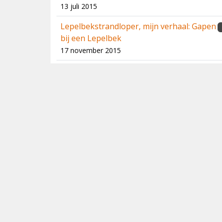
13 juli 2015
Lepelbekstrandloper, mijn verhaal: Gapen
bij een Lepelbek
17 november 2015
Lepelbekstrandloper, mijn verhaal: Na 30
jaar eindelijk de kennismaking
22 december 2015
2016
Lepelbekstrandloper, mijn verhaal: De
Koning en de Lepelbek
5 februari 2016
Spoonbill encounters of the third kind
19 maart 2016
Mijn lepelbekavontuur