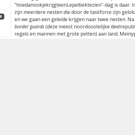
"hoedanookjekrijgteenLepelbektezien"-dag is daar. I
zijn meerdere nesten die door de taskforce zijn gelo
8
en we gaan een geleide krijgen naar twee nesten. N
border guards
(deze meest noordoostelijke deelrepubl
regels en mannen met grote petten) aan land. Meinyp
met dikke oogleden die de ogen slechts een spleetje
3
met gebitten als een Chinees kerkhof en huizen verhe
van het jaar dat er een meter sneeuw ligt, nog je deu
lekker weer, bijvoorbeeld wel boven de vijf graden C
een bijdrage van je aan hun levenscyclus. Een nobele
maar ik vind een dagje genoeg! (en ik moet zeggen; 
3
prima, maar vooral niet spuiten in een ongeventileer
hier wil je alleen maar dood gevonden worden, of slec
Het broedsucces wordt hier sinds 2011 opgekrikt doo
stadium weg te halen en uit te broeden in een soort 
de jongen zoveel mogelijk het 'thuisgevoel' te gev
'verloren gegane' eieren in het nest waardoor er geen
3
zou moeten zijn. Die natuurlijke reproductie is overig