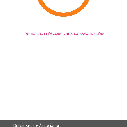
17d96ca8-11fd-4886-9658-eb5e4d62af8a
Dutch Birding Association