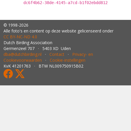
dc6f4b62-38de-4145-a7cd-b1f02ebdd812
© 1998-2026
Alle foto's en content op deze website gelicenseerd onder
CC BY‑NC‑ND 4.0
Dutch Birding Association
Germenzeel 707 · 5403 XD Uden
dba@dutchbirding.nl
·
Contact
·
Privacy- en
Cookievoorwaarden
·
Cookie-instellingen
KvK 41201763 · BTW NL009750915B02