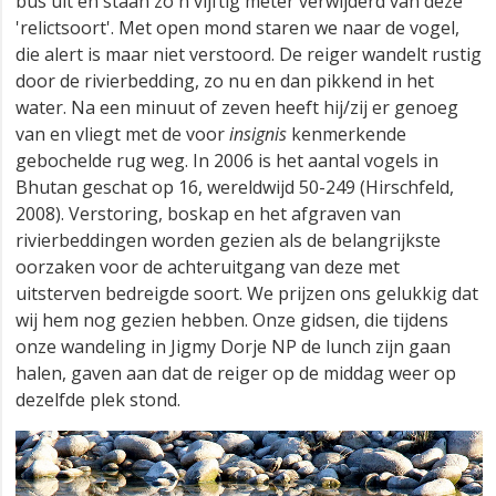
bus uit en staan zo'n vijftig meter verwijderd van deze
'relictsoort'. Met open mond staren we naar de vogel,
die alert is maar niet verstoord. De reiger wandelt rustig
door de rivierbedding, zo nu en dan pikkend in het
water. Na een minuut of zeven heeft hij/zij er genoeg
van en vliegt met de voor
insignis
kenmerkende
gebochelde rug weg. In 2006 is het aantal vogels in
Bhutan geschat op 16, wereldwijd 50-249 (Hirschfeld,
2008). Verstoring, boskap en het afgraven van
rivierbeddingen worden gezien als de belangrijkste
oorzaken voor de achteruitgang van deze met
uitsterven bedreigde soort. We prijzen ons gelukkig dat
wij hem nog gezien hebben. Onze gidsen, die tijdens
onze wandeling in Jigmy Dorje NP de lunch zijn gaan
halen, gaven aan dat de reiger op de middag weer op
dezelfde plek stond.