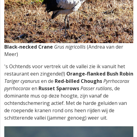
Black-necked Crane
Grus nigricollis
(Andrea van der
Meer)
's Ochtends voor vertrek uit de vallei zie ik vanuit het
restaurant een zingende(!)
Orange-flanked Bush Robin
Tariger cyanurus
en de
Red-billed Choughs
Pyrrhocorax
pyrrhocorax
en
Russet Sparrows
Passer rutilans
, de
dominante mus op deze hoogte, zijn vanaf de
ochtendschemering actief. Met de harde geluiden van
de roepende kranen rond ons heen rijden wij de
schitterende vallei (jammer genoeg) weer uit.