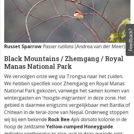
Feedback?
Russet Sparrow
Passer rutilans
(Andrea van der Meer)
Black Mountains / Zhemgang / Royal
Manas National Park
We vervolgen onze weg via Trongsa naar het zuiden.
We hebben specifiek voor Zhemgang en Royal Manas
National Park gekozen, vanwege het samen komen van
wintergasten en 'hoogte-migranten' in deze zone. Het
gebied is daarmee enigszins vergelijkbaar met Bardia of
Chitwan in de terai-zone van Nepal. Onderweg stoppen
wij bij een bekende
Rock Bee
Apis dorsata
kolonie in de
hoop de zeldzame
Yellow-rumped Honeyguide
Indicator xanthonotus
te zien, wat in deze periode niet