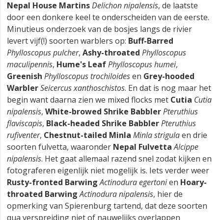
Nepal House Martins
Delichon nipalensis
, de laatste
door een donkere keel te onderscheiden van de eerste.
Minutieus onderzoek van de bosjes langs de rivier
levert vijf(!) soorten warblers op:
Buff-Barred
Phylloscopus pulcher
,
Ashy-throated
Phylloscopus
maculipennis
,
Hume's Leaf
Phylloscopus humei
,
Greenish
Phylloscopus trochiloides
en
Grey-hooded
Warbler
Seicercus xanthoschistos
. En dat is nog maar het
begin want daarna zien we mixed flocks met
Cutia
Cutia
nipalensis
,
White-browed Shrike Babbler
Pteruthius
flaviscapis
,
Black-headed Shrike Babbler
Pteruthius
rufiventer
,
Chestnut-tailed Minla
Minla strigula
en drie
soorten fulvetta, waaronder
Nepal Fulvetta
Alcippe
nipalensis
. Het gaat allemaal razend snel zodat kijken en
fotograferen eigenlijk niet mogelijk is. Iets verder weer
Rusty-fronted Barwing
Actinodura egertoni
en
Hoary-
throated Barwing
Actinodura nipalensis
, hier de
opmerking van Spierenburg tartend, dat deze soorten
qua verspreiding niet of nauwelijks overlappen