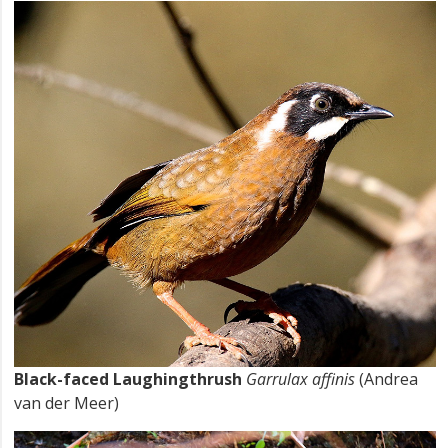
Black-faced Laughingthrush
Garrulax affinis
(Andrea
van der Meer)