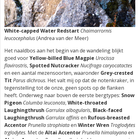
White-capped Water Redstart
Chaimarrornis
leucocephalus
(Andrea van der Meer)
Het naaldbos aan het begin van de wandeling blijkt
goed voor
Yellow-billed Blue Magpie
Urocissa
flavirostris
,
Spotted Nutcracker
Nucifraga caryocatactes
en een aantal mezensoorten, waaronder
Grey-crested
Tit
Parus dichrous
. Het valt mij op dat de notenkraker, in
tegenstelling tot de onze, geen spots op de flanken
heeft. Onderweg naar boven de eerste bergtypes:
Snow
Pigeon
Columba leuconota
,
White-throated
Laughingthrush
Garrulax albogularis
,
Black-faced
Laughingthrush
Garrulax affinis
en
Rufous-breasted
Accentor
Prunella strophiata
en
Winter Wren
Troglodytes
trglodytes
. Met de
Altai Accentor
Prunella himalayana
en