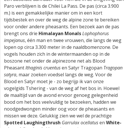
Paro verblijven is de Chilei La Pass. De pas (circa 3.900
m.) is een gemakkelijke manier om in een kort
tijdsbestek en over de weg de alpine zone te bereiken
voor onder andere pheasants. Een bezoek aan de pas
brengt ons drie
Himalayan Monals
Lophophorus
impejanus
, één man en twee vrouwen, die langs de weg
lopen op circa 3.300 meter in de naaldbomenzone. De
vogels houden zich in de wintermaanden op in de
boszone net onder de alpinezone net als Blood
Pheasant
Ithaginis cruentus
en Satyr Tragopan
Tragopan
satyra
, maar zoeken voedsel langs de weg. Voor de
Blood en Satyr moet je - zo begrijp ik van onze
vogelgids Tshering - van de weg af het bos in. Hoewel
de maaltijd van de avond ervoor genoeg gelegenheid
bood om het bos veelvuldig te bezoeken, hadden we
noodgedwongen minder oog voor de pheasants en
missen we deze. Gelukkig zien we wel de prachtige
Spotted Laughingthrush
Garrulax ocellatus
en
White-