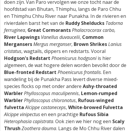
doen zijn. Van Paro vervolgen we onze tocht naar de
hoofdstad van Bhutan, Thimphu, langs de Paro Chhu
en Thimphu Chhu River naar Punakha. In de rivieren en
rivierdalen barst het van de
Ruddy Shelducks
Tadorna
ferruginea
,
Great Cormorants
Phalacrocorax carbo,
River Lapwings
Vanellus duvaucelii
,
Common
Mergansers
Mergus merganser
,
Brown Shrikes
Lanius
cristatus
, wagtails, dippers en redstarts. Vooral
Hodgson's Redstart
Phoenicurus hodgsoni
is hier
algemeen, de wat hogere delen worden bevolkt door de
Blue-fronted Redstart
Phoenicurus frontalis
. Een
wandeling bij de Punakha Pass levert diverse mixed-
species flocks op met onder andere
Ashy-throated
Warbler
Phylloscopus maculipennis
,
Lemon-rumped
Warbler
Phylloscopus chloronotus
,
Rufous-winged
fulvetta
Alcippe castaneceps
,
White-browed Fulvetta
Alcippe vinipectus
en een prachtige
Rufous Sibia
Heterophasia capistrata
. Ook zien we hier nog een
Scaly
Thrush
Zoothera dauma
. Langs de Mo Chhu River dalen