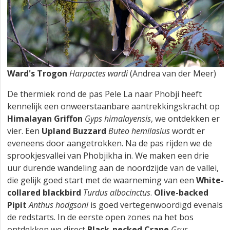
Ward's Trogon
Harpactes wardi
(Andrea van der Meer)
De thermiek rond de pas Pele La naar Phobji heeft
kennelijk een onweerstaanbare aantrekkingskracht op
Himalayan Griffon
Gyps himalayensis
, we ontdekken er
vier. Een
Upland Buzzard
Buteo hemilasius
wordt er
eveneens door aangetrokken. Na de pas rijden we de
sprookjesvallei van Phobjikha in. We maken een drie
uur durende wandeling aan de noordzijde van de vallei,
die gelijk goed start met de waarneming van een
White-
collared blackbird
Turdus albocinctus
.
Olive-backed
Pipit
Anthus hodgsoni
is goed vertegenwoordigd evenals
de redstarts. In de eerste open zones na het bos
ontdekken we direct
Black-necked Crane
Grus