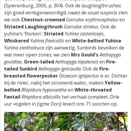
(Spierenburg, 2005, p. 304). Ook de laughingthrushes
zijn goed vertegenwoordigd; naast de
usual suspects
zien
we ook
Chestnut-crowned
Garrulax erythrocephalus
en
Striated Laughingthrush
Garrulax striatus
. Ook de
yuhina's 'flocken':
Striated
Yuhina castaniceps
,
Whiskered
Yuhina flavicollis
en
White-bellied
Yuhina
Yuhina zantholeuca
zijn aanwezig. Sunbirds bevolken de
wat meer open zones; we zien
Mrs Gould's
Aethopyga
gouldiae
,
Green-tailed
Aethopyga nipalensis
en
Fire-
tailed Sunbird
Aethopyga ignicauda
. Ook de
Fire-
breasted flowerpecker
Dicaeum ignipectus
is er. Dichter
bij de rivier, nabij het stromend water, maken
Yellow-
bellied
Rhipidura hypoxantha
en
White-throated
Fantail
Rhipidura albicollis
het verhaal compleet. Drie
uur vogelen in Jigme Dorji levert ons 71 soorten op.