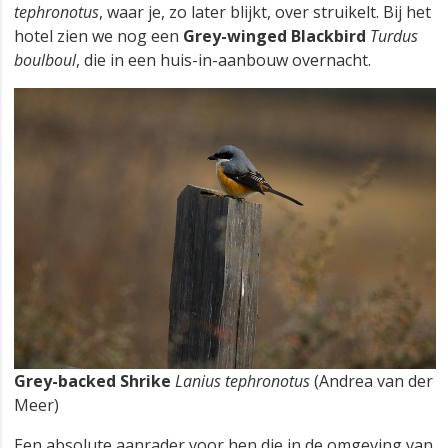
tephronotus
, waar je, zo later blijkt, over struikelt. Bij het
hotel zien we nog een
Grey-winged Blackbird
Turdus
boulboul
, die in een huis-in-aanbouw overnacht.
Grey-backed Shrike
Lanius tephronotus
(Andrea van der
Meer)
Een absolute aanrader voor hen die in de omgeving van