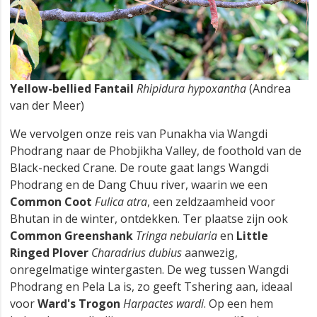
Yellow-bellied Fantail
Rhipidura hypoxantha
(Andrea
van der Meer)
We vervolgen onze reis van Punakha via Wangdi
Phodrang naar de Phobjikha Valley, de foothold van de
Black-necked Crane. De route gaat langs Wangdi
Phodrang en de Dang Chuu river, waarin we een
Common Coot
Fulica atra
, een zeldzaamheid voor
Bhutan in de winter, ontdekken. Ter plaatse zijn ook
Common Greenshank
Tringa nebularia
en
Little
Ringed Plover
Charadrius dubius
aanwezig,
onregelmatige wintergasten. De weg tussen Wangdi
Phodrang en Pela La is, zo geeft Tshering aan, ideaal
voor
Ward's Trogon
Harpactes wardi
. Op een hem