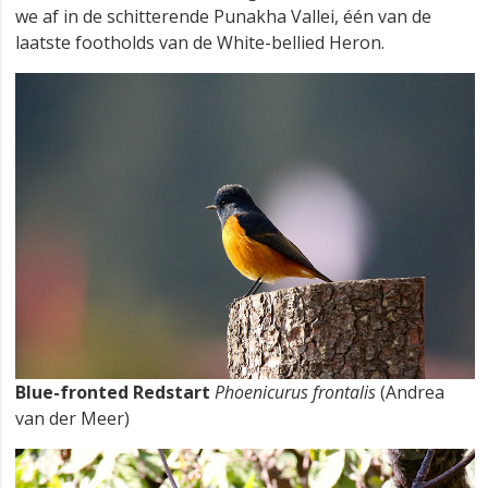
we af in de schitterende Punakha Vallei, één van de
laatste footholds van de White-bellied Heron.
Blue-fronted Redstart
Phoenicurus frontalis
(Andrea
van der Meer)