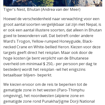
Tiger's Nest, Bhutan (Andrea van der Meer)
Hoewel de verscheidenheid naar verwachting voor een
groot aantal soorten vergelijkbaar zal zijn met Nepal, is
er ook een aantal illustere soorten, dat alleen in Bhutan
goed te bewonderen valt. Dat betreft onder andere
Ward's Trogon, Yellow-rumped Honeyguide, Black-
necked Crane en White-bellied Heron. Kiezen voor deze
targets geeft direct het reisplan. Maar ook door de
hoge kosten (je bent verplicht van de Bhutanese
overheid om minimaal $ 250,- per persoon per dag te
besteden) wordt het reisplan -wil het enigszins
betaalbaar blijven- beperkt.
We kiezen ervoor om de reis te beperken tot de
gematigde zone in het westen (Paro-Thimphu
omgeving), het noordwesten (alpiene zone en
gematigde zone rond Punakha/Jigme Dorji National