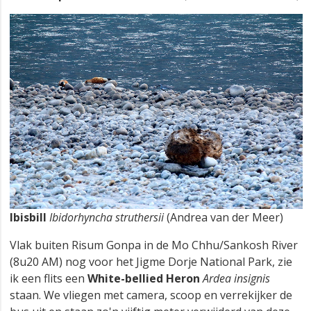
Ibisbill
Ibidorhyncha struthersii
(Andrea van der Meer)
Vlak buiten Risum Gonpa in de Mo Chhu/Sankosh River
(8u20 AM) nog voor het Jigme Dorje National Park, zie
ik een flits een
White-bellied Heron
Ardea insignis
staan. We vliegen met camera, scoop en verrekijker de