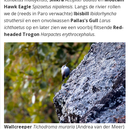
Hawk Eagle
Spizaetus nipalensis
. Langs de rivier rollen
we de (reeds in Paro verwachte)
Ibisbill
Ibidorhyncha
struthersii
en een onvolwassen
Pallas's Gull
Larus
ichthaetus
op en later zien we een voorbij flitsende
Red-
headed Trogon
Harpactes erythrocephalus
.
Wallcreeper
Tichodroma muraria
(Andrea van der Meer)