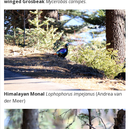
winged Grosbeak
Mycerobas carnipes
.
Himalayan Monal
Lophophorus impejanus
(Andrea van
der Meer)