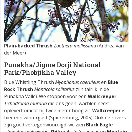
Plain-backed Thrush
Zoothera mollissima
(Andrea van
der Meer)
Punakha/Jigme Dorji National
Park/Phobjikha Valley
Blue Whistling Thrush
Myophonus caeruleus
en
Blue
Rock Thrush
Monticola solitarius
zijn talrijk in de
Punakha Vallei. We stoppen voor een
Wallcreeper
Tichodroma muraria
die ons geen 'warbler-neck'
oplevert omdat hij twee meter hoog zit.
Wallcreeper
is
hier een wintergast (Spierenburg, 2005). Ook de rovers
zijn goed vertegenwoordigd: we zien
Black Eagle
Ictinaetus malayensis
,
Shikra
Accipiter badius
en
Moutain