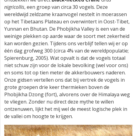
nigricollis
, een groep van circa 30 vogels. Deze
wereldwijd zeldzame kraanvogel nestelt in moerassen
op het Tibetaans Plateau en overwintert in Oost-Tibet,
Yunnan en Bhutan. De Phobjikha Valley is een van de
weinige plekken op aarde waar de soort met zekerheid
kan worden gezien. Tijdens ons verblijf tellen wij er op
één dag grofweg 300 (circa 4% van de wereldpopulatie;
Spierenburg, 2005). Wat opvalt is dat de vogels totaal
niet schuw zijn voor de lokale bevolking (wel voor ons)
en soms tot op tien meter de akkerbouwers naderen.
Onze gidsen vertellen ons dat bij vertrek de vogels in
grote groepen drie keer thermieken boven de
Phobjikha Dzong (fort), alvorens over de Himalaya weg
te vliegen. Zonder nu direct deze mythe te willen
ontzenuwen, lijkt het mij wel de meest logische plek in
de vallei om hoogte te krijgen.