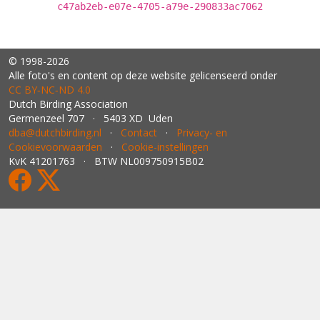
c47ab2eb-e07e-4705-a79e-290833ac7062
© 1998-2026
Alle foto's en content op deze website gelicenseerd onder
CC BY‑NC‑ND 4.0
Dutch Birding Association
Germenzeel 707 · 5403 XD Uden
dba@dutchbirding.nl
·
Contact
·
Privacy- en
Cookievoorwaarden
·
Cookie-instellingen
KvK 41201763 · BTW NL009750915B02