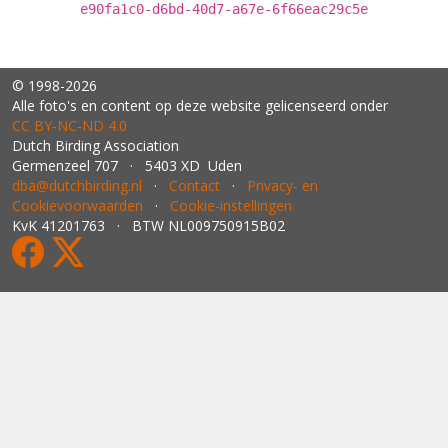
e90fa1c0-d6bd-40d7-a67e-6f66eac29c5e
© 1998-2026
Alle foto's en content op deze website gelicenseerd onder
CC BY‑NC‑ND 4.0
Dutch Birding Association
Germenzeel 707 · 5403 XD Uden
dba@dutchbirding.nl
·
Contact
·
Privacy- en
Cookievoorwaarden
·
Cookie-instellingen
KvK 41201763 · BTW NL009750915B02