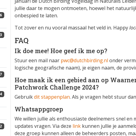
januari de Dutch Birding Vogeldag in Naturalis Leide
jullie daar te mogen ontmoeten, hoewel het natuurlij
onbespied te laten.
6
Tot zover en nu vooral massaal het veld in. Happy
loc
3
FAQ
Ik doe mee! Hoe geef ik me op?
Stuur een mail naar
pwc@dutchbirding.nl
onder verme
logische geografische naam), je eigen naam, de provin
7
Hoe maak ik een gebied aan op Waarnem
Patchwork Challenge 2024?
4
Gebruik
dit stappenplan
. Als je vragen hebt stuur da
Whatsappgroep
We willen jullie als enthousiaste deelnemers snel en
updates vragen. Via deze
link
kunnen jullie je aanme
2
deze groep kunnen alleen de beheerders posten, maar 