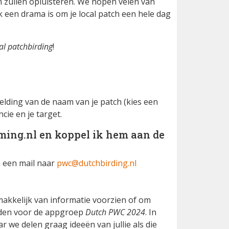
n zullen opluisteren. We hopen velen van
k een drama is om je local patch een hele dag
al patchbirding
!
lding van de naam van je patch (kies een
cie en je target.
ing.nl en koppel ik hem aan de
n een mail naar
pwc@dutchbirding.nl
 makkelijk van informatie voorzien of om
lden voor de appgroep
Dutch PWC 2024
. In
we delen graag ideeën van jullie als die