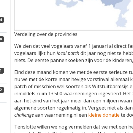
4
Verdeling over de provincies
8
We zien dat veel vogelaars vanaf 1 januari al direct f
vogelaars lijkt hun
local patch
dit jaar nog niet te heb
niets. De eerste pannenkoeken zijn voor de kinderen
1
Eind deze maand komen we met de eerste serieuze tu
nu we met de korte maar hevige vorstinval allemaal
patch of misschien wel soorten als Witstuitbarmsijs
2
inmiddels ruim 13.500 waarnemingen ingevoerd. Het zo
aan het eind van het jaar meer dan een miljoen waa
algemene soorten regelmatig in. Vergeet niet als da
challenge
aan waarneming.nl een
kleine donatie
te do
Tenslotte willen we nog vermelden dat we met een h