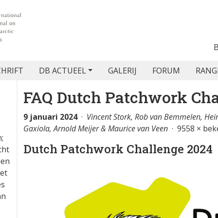
CHRIFT
DB ACTUEEL
GALERIJ
FORUM
RANG
FAQ Dutch Patchwork Cha
9 januari 2024
·
Vincent Stork, Rob van Bemmelen, Hein
Gaxiola, Arnold Meijer & Maurice van Veen
· 9558 × bek
;
Dutch Patchwork Challenge 2024
cht
len
et
es
an