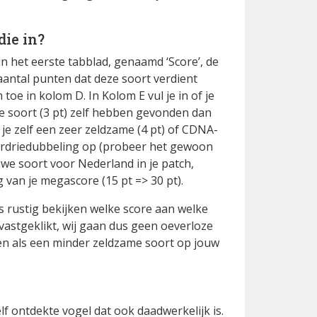
die in?
in het eerste tabblad, genaamd ‘Score’, de
t aantal punten dat deze soort verdient
toe in kolom D. In Kolom E vul je in of je
e soort (3 pt) zelf hebben gevonden dan
 je zelf een zeer zeldzame (4 pt) of CDNA-
verdriedubbeling op (probeer het gewoon
euwe soort voor Nederland in je patch,
 van je megascore (15 pt => 30 pt).
s rustig bekijken welke score aan welke
vastgeklikt, wij gaan dus geen oeverloze
oen als een minder zeldzame soort op jouw
f ontdekte vogel dat ook daadwerkelijk is.