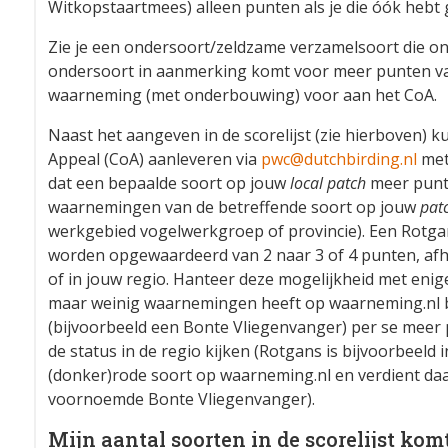
Witkopstaartmees) alleen punten als je die óók hebt ge
Zie je een ondersoort/zeldzame verzamelsoort die ontbr
ondersoort in aanmerking komt voor meer punten va
waarneming (met onderbouwing) voor aan het CoA.
Naast het aangeven in de scorelijst (zie hierboven) ku
Appeal (CoA) aanleveren via
pwc@dutchbirding.nl
met
dat een bepaalde soort op jouw
local patch
meer punte
waarnemingen van de betreffende soort op jouw
pat
werkgebied vogelwerkgroep of provincie). Een Rotga
worden opgewaardeerd van 2 naar 3 of 4 punten, afh
of in jouw regio. Hanteer deze mogelijkheid met enig
maar weinig waarnemingen heeft op waarneming.nl be
(bijvoorbeeld een Bonte Vliegenvanger) per se meer 
de status in de regio kijken (Rotgans is bijvoorbeeld
(donker)rode soort op waarneming.nl en verdient da
voornoemde Bonte Vliegenvanger).
Mijn aantal soorten in de scorelijst kom