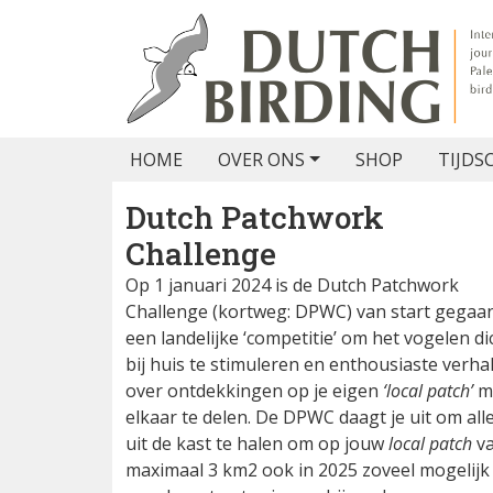
HOME
OVER ONS
SHOP
TIJDS
Dutch Patchwork
Challenge
Op 1 januari 2024 is de Dutch Patchwork
Challenge (kortweg: DPWC) van start gegaan
een landelijke ‘competitie’ om het vogelen di
bij huis te stimuleren en enthousiaste verha
over ontdekkingen op je eigen
‘local patch’
m
elkaar te delen. De DPWC daagt je uit om all
uit de kast te halen om op jouw
local patch
v
maximaal 3 km2 ook in 2025 zoveel mogelijk