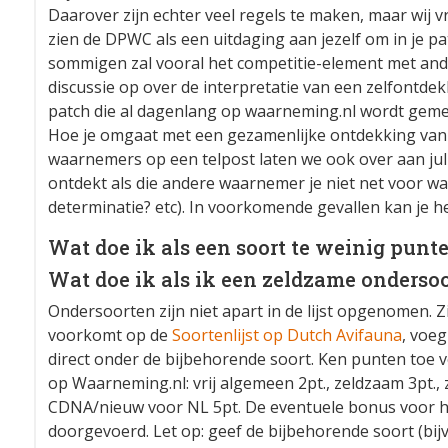
Daarover zijn echter veel regels te maken, maar wij vrag
zien de DPWC als een uitdaging aan jezelf om in je p
sommigen zal vooral het competitie-element met and
discussie op over de interpretatie van een zelfontdek
patch die al dagenlang op waarneming.nl wordt gemel
Hoe je omgaat met een gezamenlijke ontdekking van
waarnemers op een telpost laten we ook over aan jullie
ontdekt als die andere waarnemer je niet net voor w
determinatie? etc). In voorkomende gevallen kan je h
Wat doe ik als een soort te weinig punt
Wat doe ik als ik een zeldzame ondersoo
Ondersoorten zijn niet apart in de lijst opgenomen. Z
voorkomt op de
Soortenlijst op Dutch Avifauna
, voeg
direct onder de bijbehorende soort. Ken punten toe 
op Waarneming.nl: vrij algemeen 2pt., zeldzaam 3pt.,
CDNA/nieuw voor NL 5pt. De eventuele bonus voor h
doorgevoerd. Let op: geef de bijbehorende soort (bij