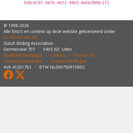
928c0c97-5bf6-4471-9463-da563988c1f1
© 1998-2026
Alle foto's en content op deze website gelicenseerd onder
CC BY‑NC‑ND 4.0
Dutch Birding Association
Germenzeel 707 · 5403 XD Uden
dba@dutchbirding.nl
·
Contact
·
Privacy- en
Cookievoorwaarden
·
Cookie-instellingen
KvK 41201763 · BTW NL009750915B02