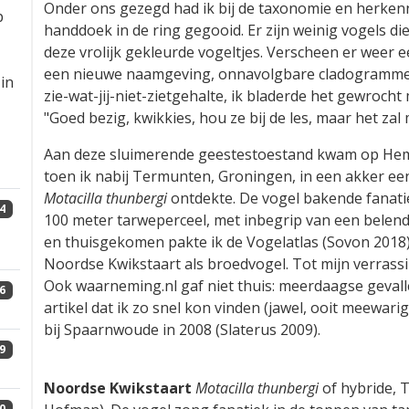
Onder ons gezegd had ik bij de taxonomie en herkenn
p
handdoek in de ring gegooid. Er zijn weinig vogels di
deze vrolijk gekleurde vogeltjes. Verscheen er weer e
een nieuwe naamgeving, onnavolgbare cladogrammen o
in
zie-wat-jij-niet-zietgehalte, ik bladerde het gewroch
"Goed bezig, kwikkies, hou ze bij de les, maar het zal m
Aan deze sluimerende geestestoestand kwam op Heme
toen ik nabij Termunten, Groningen, in een akker e
Motacilla thunbergi
ontdekte. De vogel bakende fanati
4
100 meter tarweperceel, met inbegrip van een belende
en thuisgekomen pakte ik de Vogelatlas (Sovon 2018) 
Noordse Kwikstaart als broedvogel. Tot mijn verrass
Ook waarneming.nl gaf niet thuis: meerdaagse gevalle
6
artikel dat ik zo snel kon vinden (jawel, ooit meewa
bij Spaarnwoude in 2008 (Slaterus 2009).
9
0