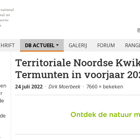
CHRIFT
DB ACTUEEL
GALERIJ
FORUM
RANG
Territoriale Noordse Kwiks
Termunten in voorjaar 20
den
24 juli 2022
·
Dirk Moerbeek
· 7660 × bekeken
or
de
 de
r