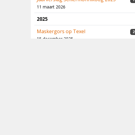
11 maart 2026
2025
Maskergors op Texel
2
15 december 2025
Kijkers voor Kijkers: een nieuw leven voor
je optiek
17 november 2025
Semipalmated Plover at Salinas de Brito,
Portugal, in September 2024 and song
identification in the Western Palearctic
23 oktober 2025
Verslag Big Day Gelderland 2024
15 april 2025
Brileider op Texel!
5