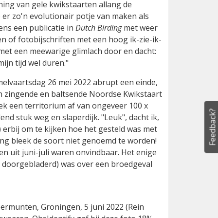
ing van gele kwikstaarten allang de
e er zo'n evolutionair potje van maken als
ens een publicatie in
Dutch Birding
met weer
f fotobijschriften met een hoog ik-zie-ik-
t met een meewarige glimlach door en dacht:
ijn tijd wel duren."
lvaartsdag 26 mei 2022 abrupt een einde,
en zingende en baltsende Noordse Kwikstaart
ek een territorium af van ongeveer 100 x
Feedback?
nd stuk weg en slaperdijk. "Leuk", dacht ik,
erbij om te kijken hoe het gesteld was met
ing bleek de soort niet genoemd te worden!
n uit juni-juli waren onvindbaar. Het enige
rig doorgebladerd) was over een broedgeval