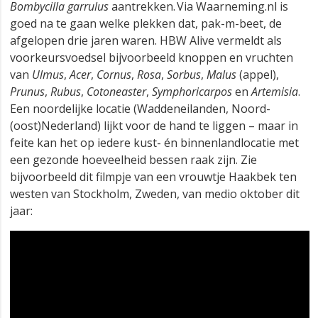
Bombycilla garrulus
aantrekken. Via Waarneming.nl is
goed na te gaan welke plekken dat, pak-m-beet, de
afgelopen drie jaren waren. HBW Alive vermeldt als
voorkeursvoedsel bijvoorbeeld knoppen en vruchten
van
Ulmus
,
Acer
,
Cornus
,
Rosa
,
Sorbus
,
Malus
(appel),
Prunus
,
Rubus
,
Cotoneaster
,
Symphoricarpos
en
Artemisia
.
Een noordelijke locatie (Waddeneilanden, Noord-
(oost)Nederland) lijkt voor de hand te liggen – maar in
feite kan het op iedere kust- én binnenlandlocatie met
een gezonde hoeveelheid bessen raak zijn. Zie
bijvoorbeeld dit filmpje van een vrouwtje Haakbek ten
westen van Stockholm, Zweden, van medio oktober dit
jaar: