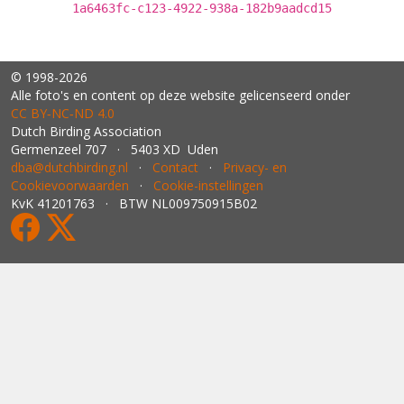
1a6463fc-c123-4922-938a-182b9aadcd15
© 1998-2026
Alle foto's en content op deze website gelicenseerd onder
CC BY‑NC‑ND 4.0
Dutch Birding Association
Germenzeel 707 · 5403 XD Uden
dba@dutchbirding.nl
·
Contact
·
Privacy- en
Cookievoorwaarden
·
Cookie-instellingen
KvK 41201763 · BTW NL009750915B02