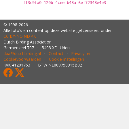
ff3c9fa0-120b-4cee-b48a-6ef72348e4e3
© 1998-2026
Alle foto's en content op deze website gelicenseerd onder
CC BY‑NC‑ND 4.0
Dutch Birding Association
Germenzeel 707 · 5403 XD Uden
dba@dutchbirding.nl
·
Contact
·
Privacy- en
Cookievoorwaarden
·
Cookie-instellingen
KvK 41201763 · BTW NL009750915B02