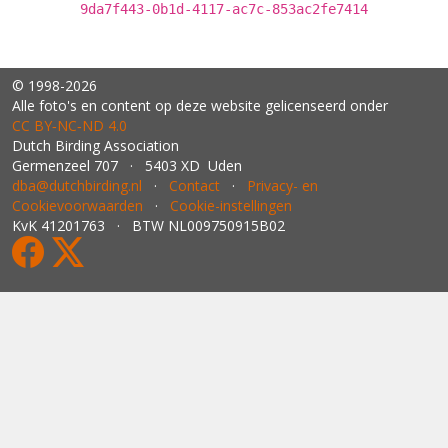
9da7f443-0b1d-4117-ac7c-853ac2fe7414
© 1998-2026
Alle foto's en content op deze website gelicenseerd onder
CC BY‑NC‑ND 4.0
Dutch Birding Association
Germenzeel 707 · 5403 XD Uden
dba@dutchbirding.nl
·
Contact
·
Privacy- en
Cookievoorwaarden
·
Cookie-instellingen
KvK 41201763 · BTW NL009750915B02