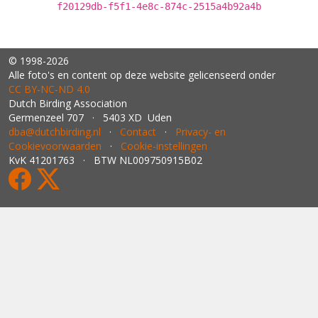
f20129db-f5f1-4e8c-874c-2515a4b92a4b
© 1998-2026
Alle foto's en content op deze website gelicenseerd onder
CC BY‑NC‑ND 4.0
Dutch Birding Association
Germenzeel 707 · 5403 XD Uden
dba@dutchbirding.nl
·
Contact
·
Privacy- en
Cookievoorwaarden
·
Cookie-instellingen
KvK 41201763 · BTW NL009750915B02