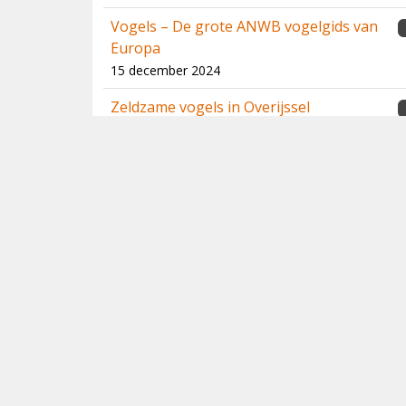
Vogels – De grote ANWB vogelgids van
Europa
15 december 2024
Zeldzame vogels in Overijssel
13 december 2024
Handboek Trekvogels
20 juli 2024
Rafael Armada - Portfolio 1
24 juni 2024
BirdWeather PUC
1
9 juni 2024
Birds of the Middle East – Third Edition
23 maart 2024
2023