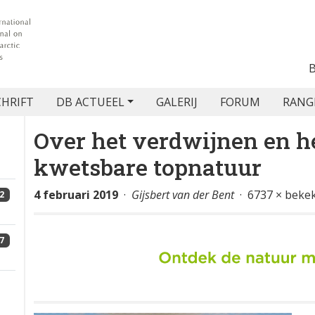
CHRIFT
DB ACTUEEL
GALERIJ
FORUM
RANG
Over het verdwijnen en h
kwetsbare topnatuur
4 februari 2019
·
Gijsbert van der Bent
· 6737 × beke
2
7