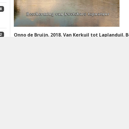
8
Onno de Bruijn. 2018. Van Kerkuil tot Laplanduil
2
Uitgave Eelerwoude, Goor. ISBN: 978-90-9031308-5. 
(exclusief € 5,- verzendkosten). Het boek is te be
4
Bezoekers van deze website kennen Onno de Bruijn va
geschreven voor `Goud van Oud’; over de
Ortolanen i
1
Achterhoek rond Winterswijk en over de
Notenkraker
in deze bundel. In het eerste, veelgelezen en veelge
sfeervolle beschrijvingen deelgenoot gemaakt van de
0
cultuurlandschap in de Achterhoek van vroeger. De B
nog belangrijker, maakte altijd veel notities en lands
precies aanwijzen aan welk weggetjes, in welke bomen
2
Ortolanen zaten. Met de nadruk op záten, want zoals 
uitgestorven als broedvogel in Nederland.