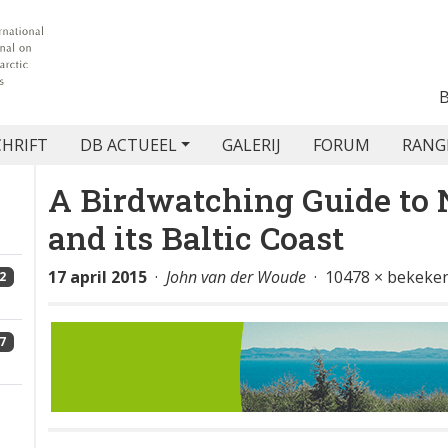
CHRIFT
DB ACTUEEL
GALERIJ
FORUM
RANG
A Birdwatching Guide to
and its Baltic Coast
17 april 2015
·
John van der Woude
· 10478 × bekeke
2
7