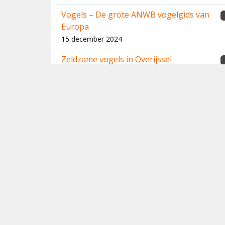
Vogels – De grote ANWB vogelgids van
Europa
15 december 2024
Zeldzame vogels in Overijssel
13 december 2024
Handboek Trekvogels
20 juli 2024
Rafael Armada - Portfolio 1
24 juni 2024
BirdWeather PUC
1
9 juni 2024
Birds of the Middle East – Third Edition
23 maart 2024
2023