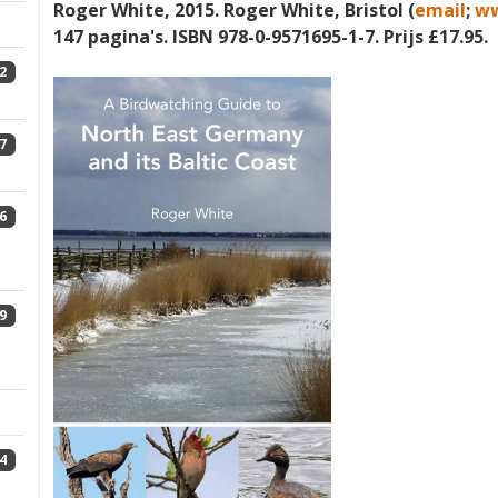
Roger White, 2015. Roger White, Bristol (
email
;
ww
147 pagina's. ISBN 978-0-9571695-1-7. Prijs £17.95.
2
7
6
9
4