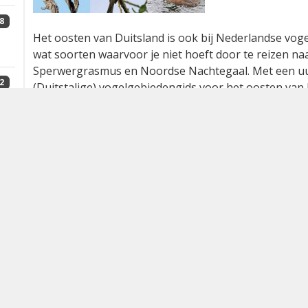
8
Het oosten van Duitsland is ook bij Nederlandse voge
wat soorten waarvoor je niet hoeft door te reizen n
Sperwergrasmus en Noordse Nachtegaal. Met een uur o
2
(Duitstalige) vogelgebiedengids voor het oosten van 
doelsoorten zitten is te vinden op
ornitho.de
, het Du
vogelaar al snel je weg te vinden naar de
Konditoreien
4
pauze.
Na zijn vogelgebiedengids voor
Brandenburg
heeft R
1
geschreven voor de deelstaat Mecklenburg-Vorpomme
van Duitsland. Hij heeft er nog het eiland Fehmarn 
0
aan toegevoegd, en uiteraard wordt het eiland Rügen
aantrekkelijk vormgegeven boekjes, handzaam, stevi
buitenlandse bezoeker. In deze nieuwe gids staan 63
2
hemzelf verkend, deels ook in het winterhalfjaar. Elk
instructieve landschapsfoto. De tekst kent per gebied
(waarom is het gebied interessant), een beschrijving 