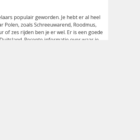
laars populair geworden. Je hebt er al heel
aar Polen, zoals Schreeuwarend, Roodmus,
f zes rijden ben je er wel. Er is een goede
Duitsland. Recente informatie over waar je
itse
waarneming.nl
. Verder weet je als
voor een broodnodige
Kaffee mit Kuchen
-
oger White nu een soortgelijke gids
rn, de meest noordoostelijke deelstaat
(bekend van de oversteek naar Denemarken)
 ook uitgebreid besproken. Het zijn
g,
to-the-point
geschreven en gericht op de
 vogelgebieden beschreven, alle door
 gebied heeft een helder kaartje en vaak een
 meestal een driedeling: een korte inleiding
van waar je moet zijn binnen het gebied, en