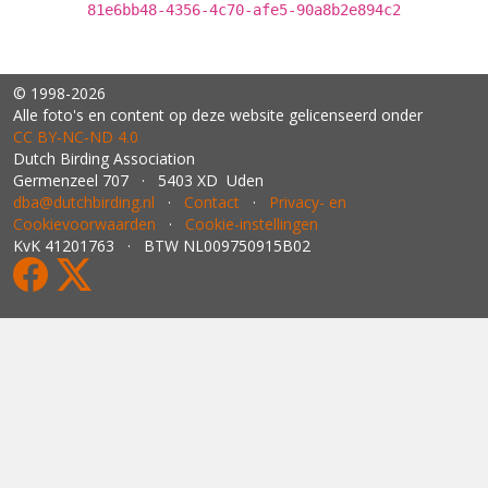
81e6bb48-4356-4c70-afe5-90a8b2e894c2
© 1998-2026
Alle foto's en content op deze website gelicenseerd onder
CC BY‑NC‑ND 4.0
Dutch Birding Association
Germenzeel 707 · 5403 XD Uden
dba@dutchbirding.nl
·
Contact
·
Privacy- en
Cookievoorwaarden
·
Cookie-instellingen
KvK 41201763 · BTW NL009750915B02