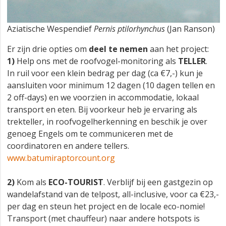
Aziatische Wespendief
Pernis ptilorhynchus
(Jan Ranson)
Er zijn drie opties om
deel te nemen
aan het project:
1)
Help ons met de roofvogel-monitoring als
TELLER
.
In ruil voor een klein bedrag per dag (ca €7,-) kun je
aansluiten voor minimum 12 dagen (10 dagen tellen en
2 off-days) en we voorzien in accommodatie, lokaal
transport en eten. Bij voorkeur heb je ervaring als
trekteller, in roofvogelherkenning en beschik je over
genoeg Engels om te communiceren met de
coordinatoren en andere tellers.
www.batumiraptorcount.org
2)
Kom als
ECO-TOURIST
. Verblijf bij een gastgezin op
wandelafstand van de telpost, all-inclusive, voor ca €23,-
per dag en steun het project en de locale eco-nomie!
Transport (met chauffeur) naar andere hotspots is