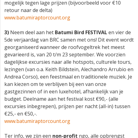
mogelijk tegen lage prijzen (bijvoorbeeld voor €10
retour naar de delta)
www.batumiraptorcount.org
3)
Neem deel aan het
Batumi Bird
FESTIVAL
en vier de
5de verjaardag van BRC samen met ons! Dit event wordt
georganiseerd wanneer de roofvogeltrek het meest
gevarieerd is, van 20 t/m 23 september. We voorzien
dagelijkse excursies naar alle hotspots, culturele tours,
lezingen (van o.a. Keith Bildstein, Alechandro Arrubio en
Andrea Corso), een feestmaal en traditionele muziek. Je
kan kiezen om te verblijven bij een van onze
gastgezinnen of in een luxehotel, afhankelijk van je
budget. Deelname aan het festival kost €90,- (alle
excursies inbegrepen), prijzen per nacht (all-in) tussen
€25,- en €50,-.
www.batumiraptorcount.org
Ter info, we zijn een
non-profit
ngo, alle opbrengst