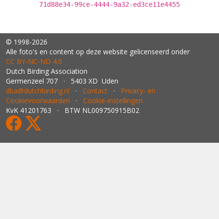
71d88e34-99ce-4444-9a32-ed3ce11e4455
© 1998-2026
Alle foto's en content op deze website gelicenseerd onder
CC BY‑NC‑ND 4.0
Dutch Birding Association
Germenzeel 707 · 5403 XD Uden
dba@dutchbirding.nl
·
Contact
·
Privacy- en
Cookievoorwaarden
·
Cookie-instellingen
KvK 41201763 · BTW NL009750915B02