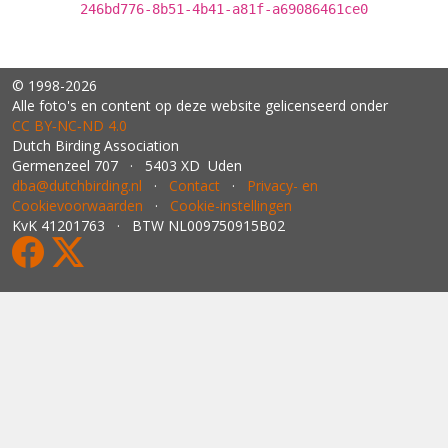
246bd776-8b51-4b41-a81f-a69086461ce0
© 1998-2026
Alle foto's en content op deze website gelicenseerd onder
CC BY‑NC‑ND 4.0
Dutch Birding Association
Germenzeel 707 · 5403 XD Uden
dba@dutchbirding.nl
·
Contact
·
Privacy- en
Cookievoorwaarden
·
Cookie-instellingen
KvK 41201763 · BTW NL009750915B02