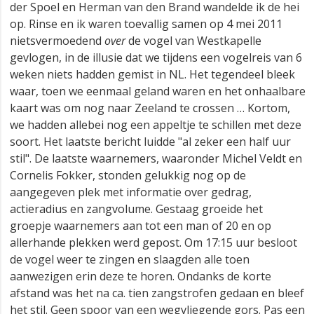
der Spoel en Herman van den Brand wandelde ik de hei
op. Rinse en ik waren toevallig samen op 4 mei 2011
nietsvermoedend
over
de vogel van Westkapelle
gevlogen, in de illusie dat we tijdens een vogelreis van 6
weken niets hadden gemist in NL. Het tegendeel bleek
waar, toen we eenmaal geland waren en het onhaalbare
kaart was om nog naar Zeeland te crossen … Kortom,
we hadden allebei nog een appeltje te schillen met deze
soort. Het laatste bericht luidde "al zeker een half uur
stil". De laatste waarnemers, waaronder Michel Veldt en
Cornelis Fokker, stonden gelukkig nog op de
aangegeven plek met informatie over gedrag,
actieradius en zangvolume. Gestaag groeide het
groepje waarnemers aan tot een man of 20 en op
allerhande plekken werd gepost. Om 17:15 uur besloot
de vogel weer te zingen en slaagden alle toen
aanwezigen erin deze te horen. Ondanks de korte
afstand was het na ca. tien zangstrofen gedaan en bleef
het stil. Geen spoor van een wegvliegende gors. Pas een