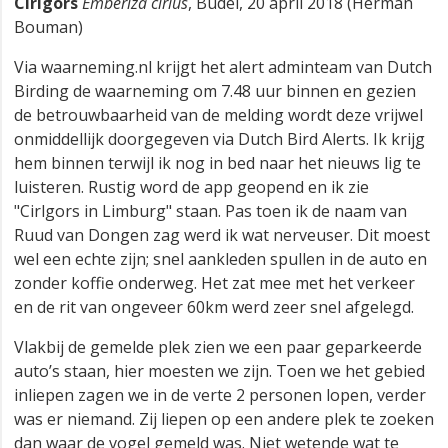
Cirlgors
Emberiza cirlus
, Budel, 20 april 2018 (Herman
Bouman)
Via waarneming.nl krijgt het alert adminteam van Dutch
Birding de waarneming om 7.48 uur binnen en gezien
de betrouwbaarheid van de melding wordt deze vrijwel
onmiddellijk doorgegeven via Dutch Bird Alerts. Ik krijg
hem binnen terwijl ik nog in bed naar het nieuws lig te
luisteren. Rustig word de app geopend en ik zie
"Cirlgors in Limburg" staan. Pas toen ik de naam van
Ruud van Dongen zag werd ik wat nerveuser. Dit moest
wel een echte zijn; snel aankleden spullen in de auto en
zonder koffie onderweg. Het zat mee met het verkeer
en de rit van ongeveer 60km werd zeer snel afgelegd.
Vlakbij de gemelde plek zien we een paar geparkeerde
auto’s staan, hier moesten we zijn. Toen we het gebied
inliepen zagen we in de verte 2 personen lopen, verder
was er niemand. Zij liepen op een andere plek te zoeken
dan waar de vogel gemeld was. Niet wetende wat te