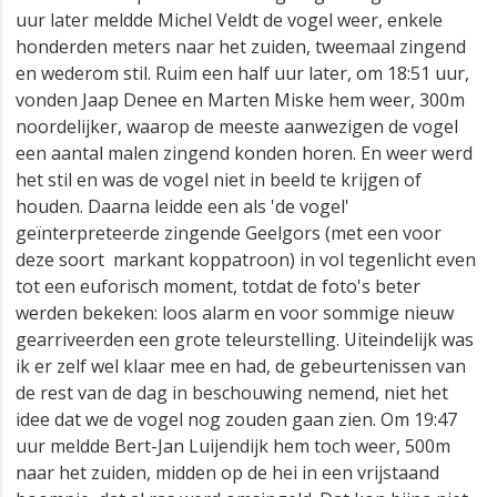
uur later meldde Michel Veldt de vogel weer, enkele
honderden meters naar het zuiden, tweemaal zingend
en wederom stil. Ruim een half uur later, om 18:51 uur,
vonden Jaap Denee en Marten Miske hem weer, 300m
noordelijker, waarop de meeste aanwezigen de vogel
een aantal malen zingend konden horen. En weer werd
het stil en was de vogel niet in beeld te krijgen of
houden. Daarna leidde een als 'de vogel'
geïnterpreteerde zingende Geelgors (met een voor
deze soort markant koppatroon) in vol tegenlicht even
tot een euforisch moment, totdat de foto's beter
werden bekeken: loos alarm en voor sommige nieuw
gearriveerden een grote teleurstelling. Uiteindelijk was
ik er zelf wel klaar mee en had, de gebeurtenissen van
de rest van de dag in beschouwing nemend, niet het
idee dat we de vogel nog zouden gaan zien. Om 19:47
uur meldde Bert-Jan Luijendijk hem toch weer, 500m
naar het zuiden, midden op de hei in een vrijstaand