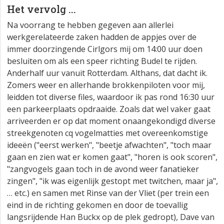
Het vervolg ...
Na voorrang te hebben gegeven aan allerlei
werkgerelateerde zaken hadden de appjes over de
immer doorzingende Cirlgors mij om 14:00 uur doen
besluiten om als een speer richting Budel te rijden.
Anderhalf uur vanuit Rotterdam. Althans, dat dacht ik.
Zomers weer en allerhande brokkenpiloten voor mij,
leidden tot diverse files, waardoor ik pas rond 16:30 uur
een parkeerplaats opdraaide. Zoals dat wel vaker gaat
arriveerden er op dat moment onaangekondigd diverse
streekgenoten cq vogelmatties met overeenkomstige
ideeën ("eerst werken", "beetje afwachten", "toch maar
gaan en zien wat er komen gaat", "horen is ook scoren",
"zangvogels gaan toch in de avond weer fanatieker
zingen", "ik was eigenlijk gestopt met twitchen, maar ja",
… etc.) en samen met Rinse van der Vliet (per trein een
eind in de richting gekomen en door de toevallig
langsrijdende Han Buckx op de plek gedropt), Dave van