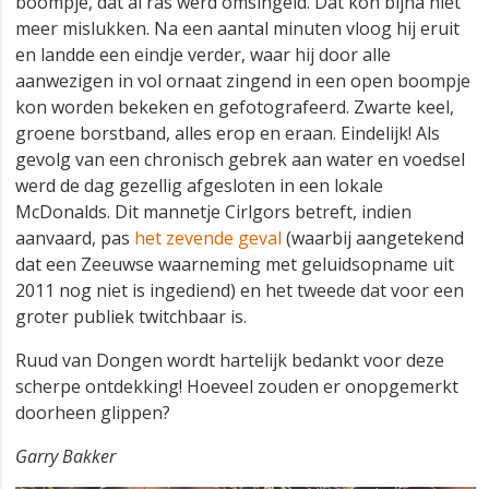
boompje, dat al ras werd omsingeld. Dat kon bijna niet
meer mislukken. Na een aantal minuten vloog hij eruit
en landde een eindje verder, waar hij door alle
aanwezigen in vol ornaat zingend in een open boompje
kon worden bekeken en gefotografeerd. Zwarte keel,
groene borstband, alles erop en eraan. Eindelijk! Als
gevolg van een chronisch gebrek aan water en voedsel
werd de dag gezellig afgesloten in een lokale
McDonalds. Dit mannetje Cirlgors betreft, indien
aanvaard, pas
het zevende geval
(waarbij aangetekend
dat een Zeeuwse waarneming met geluidsopname uit
2011 nog niet is ingediend) en het tweede dat voor een
groter publiek twitchbaar is.
Ruud van Dongen wordt hartelijk bedankt voor deze
scherpe ontdekking! Hoeveel zouden er onopgemerkt
doorheen glippen?
Garry Bakker