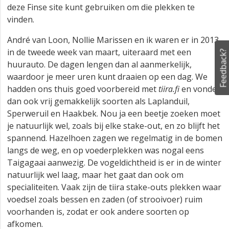
deze Finse site kunt gebruiken om die plekken te
vinden.
André van Loon, Nollie Marissen en ik waren er in 2013
in de tweede week van maart, uiteraard met een
Feedback?
huurauto. De dagen lengen dan al aanmerkelijk,
waardoor je meer uren kunt draaien op een dag. We
hadden ons thuis goed voorbereid met
tiira.fi
en vonden
dan ook vrij gemakkelijk soorten als Laplanduil,
Sperweruil en Haakbek. Nou ja een beetje zoeken moet
je natuurlijk wel, zoals bij elke stake-out, en zo blijft het
spannend. Hazelhoen zagen we regelmatig in de bomen
langs de weg, en op voederplekken was nogal eens
Taigagaai aanwezig. De vogeldichtheid is er in de winter
natuurlijk wel laag, maar het gaat dan ook om
specialiteiten. Vaak zijn de tiira stake-outs plekken waar
voedsel zoals bessen en zaden (of strooivoer) ruim
voorhanden is, zodat er ook andere soorten op
afkomen.