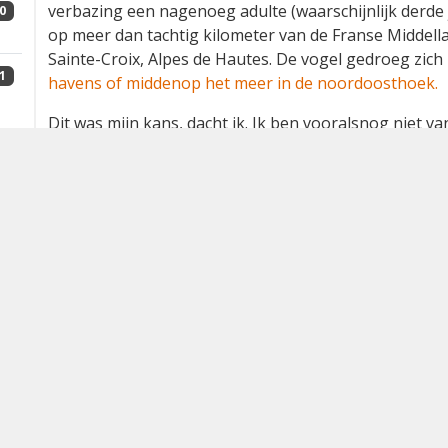
verbazing een nagenoeg adulte (waarschijnlijk derd
0
op meer dan tachtig kilometer van de Franse Middel
Sainte-Croix, Alpes de Hautes. De vogel gedroeg zich 
1
havens of middenop het meer in de noordoosthoek.
Dit was mijn kans, dacht ik. Ik ben vooralsnog niet 
te gaan (niet Holarctisch) en Zuid-Frankrijk is veel di
7
Andre Crochet, gaf de TomTom (wat een uitvinding) a
was en op zo'n apparaatje lijkt het allemaal erg makk
brandstof voor mij geen probleem is. Een ticket was w
om 20.00 uur van huis te vertrekken.
De rit begon al snel tegen te vallen en rond 01.00 uu
3
om een paar uur te slapen. Na twee uur slapen schro
rijden dus opschieten. Na een lange rit arriveerde ik o
was daar graag wat vroeger geweest, omdat ik hoopt
2
waterfietsen en bootjes sliep. Meteen bij de tweede
zag ik de Booby vliegen
, van me af langs de noordka
daarna om de hoek te verdwijnen.