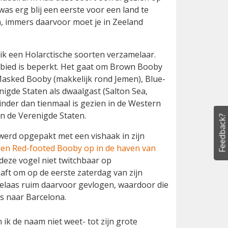
was erg blij een eerste voor een land te
en, immers daarvoor moet je in Zeeland
ik een Holarctische soorten verzamelaar.
gebied is beperkt. Het gaat om Brown Booby
, Masked Booby (makkelijk rond Jemen), Blue-
nigde Staten als dwaalgast (Salton Sea,
inder dan tienmaal is gezien in de Western
an de Verenigde Staten.
Feedback?
werd opgepakt met een vishaak in zijn
en Red-footed Booby op in de haven van
deze vogel niet twitchbaar op
ft om op de eerste zaterdag van zijn
 helaas ruim daarvoor gevlogen, waardoor die
s naar Barcelona.
ik de naam niet weet- tot zijn grote