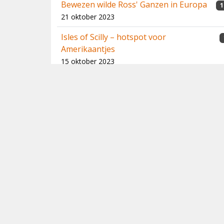
Bewezen wilde Ross' Ganzen in Europa
1
21 oktober 2023
Isles of Scilly – hotspot voor
Amerikaantjes
15 oktober 2023
Oost-Europa onveilig maken! (Roadtrip
1
through Eastern Europe!)
17 februari 2023
2022
Twitching The Nuthatch
17 november 2022
Ouessant: vogelen tussen euforie en
1
apathie
6 november 2022
Corvo Birding - 2011 & 2012