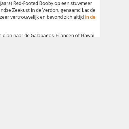
e jaars) Red-Footed Booby op een stuwmeer
landse Zeekust in de Verdon, genaamd Lac de
zeer vertrouwelijk en bevond zich altijd
in de
van plan naar de Galapagos-Eilanden of Hawaï
chterbij. Na wat dankbare info van Pierre-
an dat het vanaf mijn huis 1108 kilometer
elijk. Ik heb (nog) een leaseauto waardoor
at aan de dure kant dus op 7 juli besloot ik
r besloot ik een parkeerplaats op te zoeken
k ik wakker. Nog ruim 700 kilometer te
p 8 juli rond 09.30 uur bij het stuwmeer. Ik
e dat de vogel dan op de aanwezige
 check van de noordoosthoek van het meer
nt van het meer en eenmaal draaiend, om