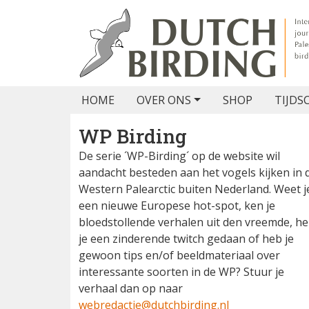
HOME
OVER ONS
SHOP
TIJDS
WP Birding
De serie ´WP-Birding´ op de website wil
aandacht besteden aan het vogels kijken in 
Western Palearctic buiten Nederland. Weet j
een nieuwe Europese hot-spot, ken je
bloedstollende verhalen uit den vreemde, h
je een zinderende twitch gedaan of heb je
gewoon tips en/of beeldmateriaal over
interessante soorten in de WP? Stuur je
verhaal dan op naar
webredactie@dutchbirding.nl