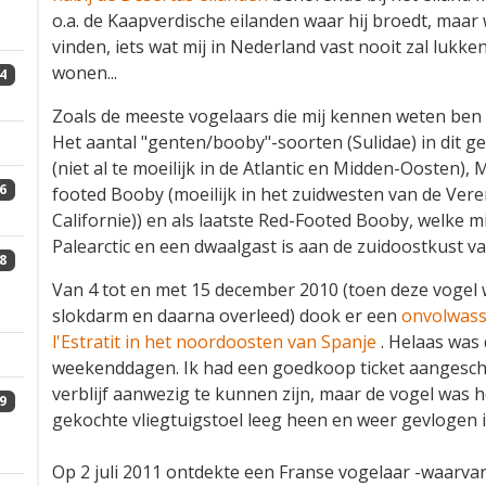
o.a. de Kaapverdische eilanden waar hij broedt, maar 
vinden, iets wat mij in Nederland vast nooit zal lukk
wonen...
4
Zoals de meeste vogelaars die mij kennen weten ben 
Het aantal "genten/booby"-soorten (Sulidae) in dit 
(niet al te moeilijk in de Atlantic en Midden-Oosten)
6
footed Booby (moeilijk in het zuidwesten van de Vere
Californie)) en als laatste Red-Footed Booby, welke m
Palearctic en een dwaalgast is aan de zuidoostkust v
8
Van 4 tot en met 15 december 2010 (toen deze vogel 
slokdarm en daarna overleed) dook er een
onvolwass
l'Estratit in het noordoosten van Spanje
. Helaas was 
weekenddagen. Ik had een goedkoop ticket aangescha
verblijf aanwezig te kunnen zijn, maar de vogel was
9
gekochte vliegtuigstoel leeg heen en weer gevlogen i
Op 2 juli 2011 ontdekte een Franse vogelaar -waarvan 