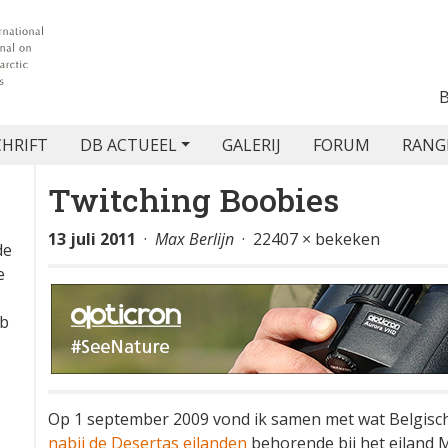
CHRIFT
DB ACTUEEL
GALERIJ
FORUM
RANG
Twitching Boobies
13 juli 2011
·
Max Berlijn
· 22407 × bekeken
de
e
eb
Op 1 september 2009 vond ik samen met wat Belgis
nabij de Desertas eilanden
behorende bij het eiland M