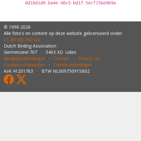
0d1bd1d9-ba4e-40c5-bd1f-5ecf156e969a
© 1998-2026
Alle foto's en content op deze website gelicenseerd onder
CC BY‑NC‑ND 4.0
Dutch Birding Association
Germenzeel 707 · 5403 XD Uden
dba@dutchbirding.nl
·
Contact
·
Privacy- en
Cookievoorwaarden
·
Cookie-instellingen
KvK 41201763 · BTW NL009750915B02