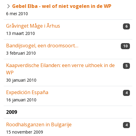
Gebel Elba - wel of niet vogelen in de WP
6 mei 2010
Gråvinget Måge i Århus
6
13 maart 2010
Bandijsvogel, een droomsoort…
10
3 februari 2010
Kaapverdische Eilanden: een verre uithoek in de
5
WP
30 januari 2010
Expedición España
4
16 januari 2010
2009
Roodhalsganzen in Bulgarije
4
15 november 2009