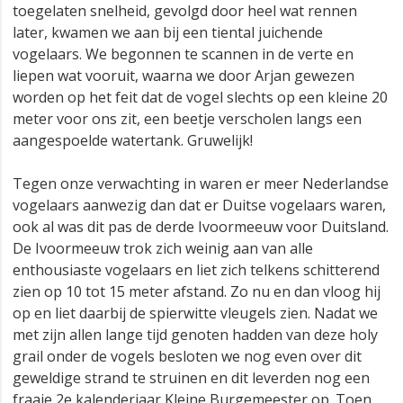
toegelaten snelheid, gevolgd door heel wat rennen
later, kwamen we aan bij een tiental juichende
vogelaars. We begonnen te scannen in de verte en
liepen wat vooruit, waarna we door Arjan gewezen
worden op het feit dat de vogel slechts op een kleine 20
meter voor ons zit, een beetje verscholen langs een
aangespoelde watertank. Gruwelijk!
Tegen onze verwachting in waren er meer Nederlandse
vogelaars aanwezig dan dat er Duitse vogelaars waren,
ook al was dit pas de derde Ivoormeeuw voor Duitsland.
De Ivoormeeuw trok zich weinig aan van alle
enthousiaste vogelaars en liet zich telkens schitterend
zien op 10 tot 15 meter afstand. Zo nu en dan vloog hij
op en liet daarbij de spierwitte vleugels zien. Nadat we
met zijn allen lange tijd genoten hadden van deze holy
grail onder de vogels besloten we nog even over dit
geweldige strand te struinen en dit leverden nog een
fraaie 2e kalenderjaar Kleine Burgemeester op. Toen