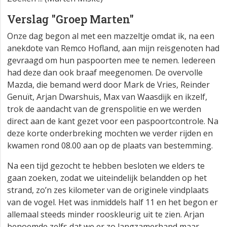
Verslag "Groep Marten"
Onze dag begon al met een mazzeltje omdat ik, na een
anekdote van Remco Hofland, aan mijn reisgenoten had
gevraagd om hun paspoorten mee te nemen. Iedereen
had deze dan ook braaf meegenomen. De overvolle
Mazda, die bemand werd door Mark de Vries, Reinder
Genuït, Arjan Dwarshuis, Max van Waasdijk en ikzelf,
trok de aandacht van de grenspolitie en we werden
direct aan de kant gezet voor een paspoortcontrole. Na
deze korte onderbreking mochten we verder rijden en
kwamen rond 08.00 aan op de plaats van bestemming.
Na een tijd gezocht te hebben besloten we elders te
gaan zoeken, zodat we uiteindelijk belandden op het
strand, zo’n zes kilometer van de originele vindplaats
van de vogel. Het was inmiddels half 11 en het begon er
allemaal steeds minder rooskleurig uit te zien. Arjan
benoemde zelfs dat we er zo langzamerhand maar