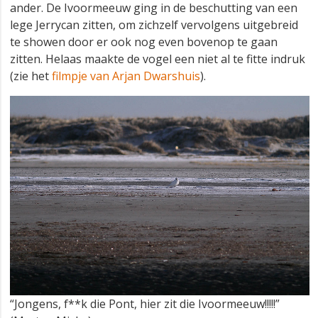
ander. De Ivoormeeuw ging in de beschutting van een
lege Jerrycan zitten, om zichzelf vervolgens uitgebreid
te showen door er ook nog even bovenop te gaan
zitten. Helaas maakte de vogel een niet al te fitte indruk
(zie het
filmpje van Arjan Dwarshuis
).
“Jongens, f**k die Pont, hier zit die Ivoormeeuw!!!!!”