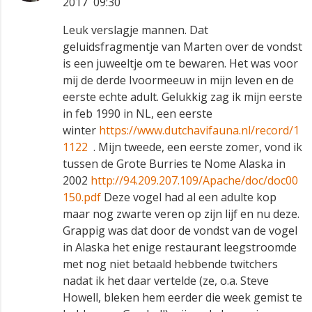
2017 09:30
Leuk verslagje mannen. Dat
geluidsfragmentje van Marten over de vondst
is een juweeltje om te bewaren. Het was voor
mij de derde Ivoormeeuw in mijn leven en de
eerste echte adult. Gelukkig zag ik mijn eerste
in feb 1990 in NL, een eerste
winter
https://www.dutchavifauna.nl/record/1
1122
. Mijn tweede, een eerste zomer, vond ik
tussen de Grote Burries te Nome Alaska in
2002
http://94.209.207.109/Apache/doc/doc00
150.pdf
Deze vogel had al een adulte kop
maar nog zwarte veren op zijn lijf en nu deze.
Grappig was dat door de vondst van de vogel
in Alaska het enige restaurant leegstroomde
met nog niet betaald hebbende twitchers
nadat ik het daar vertelde (ze, o.a. Steve
Howell, bleken hem eerder die week gemist te