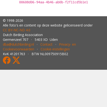
00608d06-94aa-4b46-ab0b-f2f11cd5b1e1
© 1998-2026
Alle foto's en content op deze website gelicenseerd onder
CC BY‑NC‑ND 4.0
Dutch Birding Association
Germenzeel 707 · 5403 XD Uden
dba@dutchbirding.nl
·
Contact
·
Privacy- en
Cookievoorwaarden
·
Cookie-instellingen
KvK 41201763 · BTW NL009750915B02