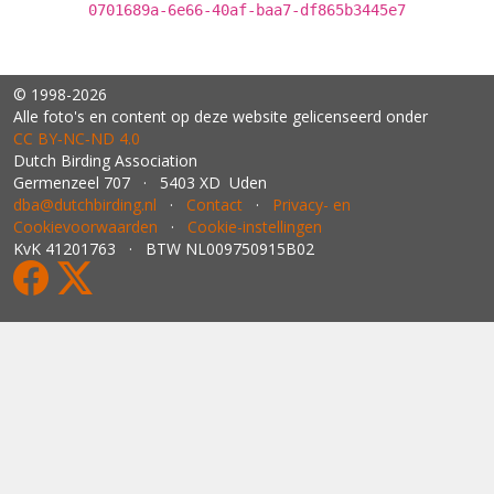
0701689a-6e66-40af-baa7-df865b3445e7
© 1998-2026
Alle foto's en content op deze website gelicenseerd onder
CC BY‑NC‑ND 4.0
Dutch Birding Association
Germenzeel 707 · 5403 XD Uden
dba@dutchbirding.nl
·
Contact
·
Privacy- en
Cookievoorwaarden
·
Cookie-instellingen
KvK 41201763 · BTW NL009750915B02