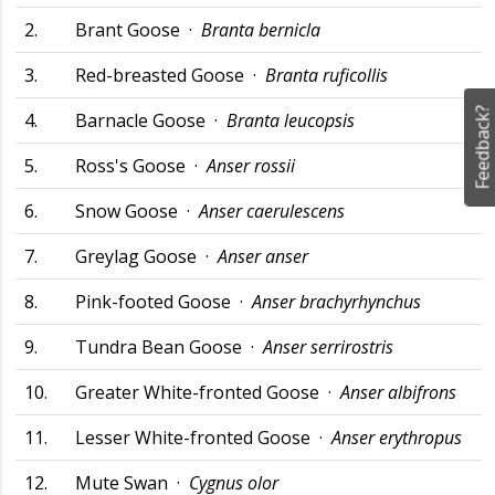
2.
Brant Goose ·
Branta bernicla
3.
Red-breasted Goose ·
Branta ruficollis
Feedback?
4.
Barnacle Goose ·
Branta leucopsis
5.
Ross's Goose ·
Anser rossii
6.
Snow Goose ·
Anser caerulescens
7.
Greylag Goose ·
Anser anser
8.
Pink-footed Goose ·
Anser brachyrhynchus
9.
Tundra Bean Goose ·
Anser serrirostris
10.
Greater White-fronted Goose ·
Anser albifrons
11.
Lesser White-fronted Goose ·
Anser erythropus
12.
Mute Swan ·
Cygnus olor