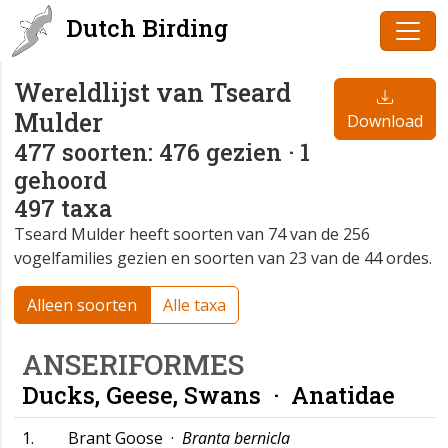
Dutch Birding
Wereldlijst van Tseard
Mulder
Download
477 soorten: 476 gezien · 1
gehoord
497 taxa
Tseard Mulder heeft soorten van 74 van de 256
vogelfamilies gezien en soorten van 23 van de 44 ordes.
Alleen soorten
Alle taxa
ANSERIFORMES
Ducks, Geese, Swans ·
Anatidae
1.
Brant Goose ·
Branta bernicla