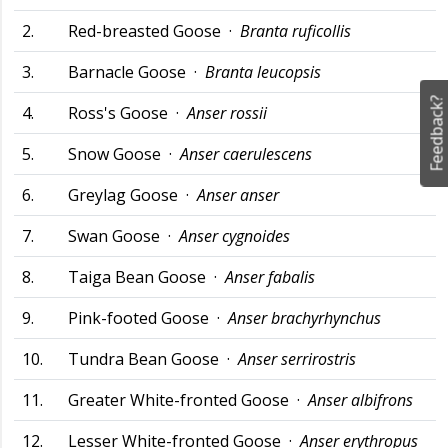
2.
Red-breasted Goose ·
Branta ruficollis
3.
Barnacle Goose ·
Branta leucopsis
Feedback?
4.
Ross's Goose ·
Anser rossii
5.
Snow Goose ·
Anser caerulescens
6.
Greylag Goose ·
Anser anser
7.
Swan Goose ·
Anser cygnoides
8.
Taiga Bean Goose ·
Anser fabalis
9.
Pink-footed Goose ·
Anser brachyrhynchus
10.
Tundra Bean Goose ·
Anser serrirostris
11.
Greater White-fronted Goose ·
Anser albifrons
12.
Lesser White-fronted Goose ·
Anser erythropus