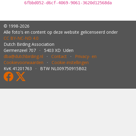
6fbbd052-d6cf-4069-9061-3620d12568da
© 1998-2026
Alle foto's en content op deze website gelicenseerd onder
CC BY‑NC‑ND 4.0
Dutch Birding Association
Germenzeel 707 · 5403 XD Uden
dba@dutchbirding.nl
·
Contact
·
Privacy- en
Cookievoorwaarden
·
Cookie-instellingen
KvK 41201763 · BTW NL009750915B02