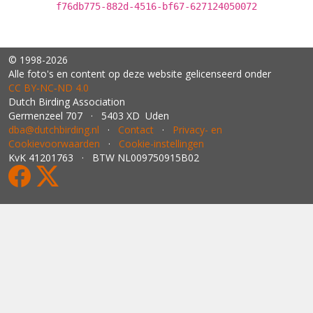
f76db775-882d-4516-bf67-627124050072
© 1998-2026
Alle foto's en content op deze website gelicenseerd onder
CC BY‑NC‑ND 4.0
Dutch Birding Association
Germenzeel 707 · 5403 XD Uden
dba@dutchbirding.nl
·
Contact
·
Privacy- en
Cookievoorwaarden
·
Cookie-instellingen
KvK 41201763 · BTW NL009750915B02