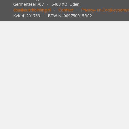
Germenzeel 707 · 5403 XD Uden
dba@dutchbirding.nl
·
Contact
·
Privacy- en Cookievoorw
KvK 41201763 · BTW NL009750915B02