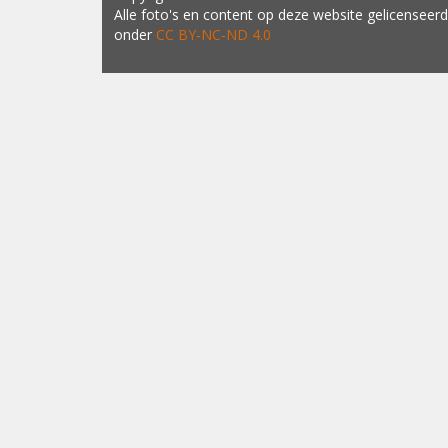
Alle foto's en content op deze website gelicenseerd
onder
CC BY‑NC‑ND 4.0