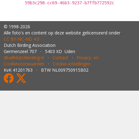
59b3c298-cc69-46b3-9237-b7ffb772592c
© 1998-2026
Alle foto's en content op deze website gelicenseerd onder
CC BY‑NC‑ND 4.0
Dutch Birding Association
Germenzeel 707 · 5403 XD Uden
dba@dutchbirding.nl
·
Contact
·
Privacy- en
Cookievoorwaarden
·
Cookie-instellingen
KvK 41201763 · BTW NL009750915B02